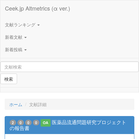
Ceek.jp Altmetrics (α ver.)
文献ランキング
新着文献
新着投稿
検索
ホーム
文献詳細
医薬品流通問題研究プロジェクト
2
0
0
0
OA
の報告書