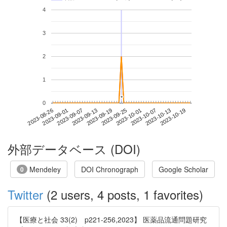
4
3
2
1
*
*
0
2023-10-13
2023-08-26
2023-09-13
2023-10-01
2023-10-19
2023-09-01
2023-09-19
2023-10-07
2023-09-07
2023-09-25
外部データベース (DOI)
Mendeley
DOI Chronograph
Google Scholar
0
Twitter
(2 users, 4 posts, 1 favorites)
【医療と社会 33(2) p221-256,2023】 医薬品流通問題研究