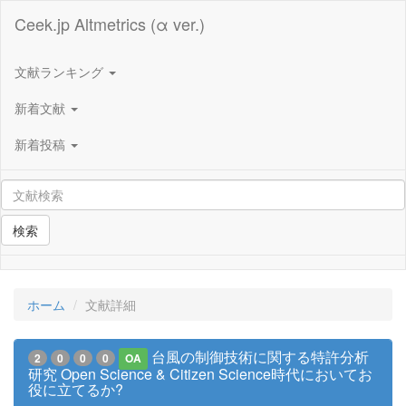
Ceek.jp Altmetrics (α ver.)
文献ランキング
新着文献
新着投稿
検索
ホーム
文献詳細
台風の制御技術に関する特許分析
2
0
0
0
OA
研究 Open Science & Citizen Science時代においてお
役に立てるか?