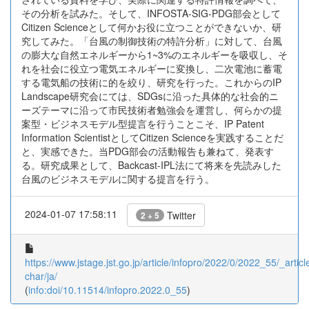
その分析を試みた。そして、INFOSTA-SIG-PDG部会として
Citizen Scienceとして何かお役に立つことができないか、研
究してみた。「台風の制御技術の特許分析」に対して、台風
の膨大な自然エネルギーから1~3%のエネルギーを吸収し、そ
れを社会に役立つ電気エネルギーに変換し、二次電池に蓄電
する電気船の技術に的を絞り、研究を行った。これからのIP
Landscape研究会にては、SDGsに沿った具体的な社会的ニ
ーズテーマに沿って市民技術者勉強会を運営し、何らかの提
案型・ビジネスモデル型提言を行うことこそ、IP Patent
Information ScientistとしてCitizen Scienceを実践することだ
と、実感できた。当PDG部会の活動報告も兼ねて、発表す
る。研究成果として、Backcast-IPL法にて将来を先読みした
台風のビジネスモデルに関する提言を行う。
2024-01-07 17:58:11
Twitter
2 + 5
https://www.jstage.jst.go.jp/article/infopro/2022/0/2022_55/_article
char/ja/
(
info:doi/10.11514/infopro.2022.0_55
)