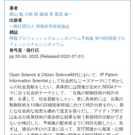
著者
桐山 勉
川島 順
藤城 享
栗原 健一
出版者
一般社団法人 情報科学技術協会
雑誌
情報プロフェッショナルシンポジウム予稿集 第19回情報プロ
フェッショナルシンポジウム
巻号頁・発行日
pp.55-60, 2022 (Released:2022-07-01)
Open Science & Citizen Science時代において、IP Patent
Information Scientistとして社会的なニーズテーマにて何かし
らの社会貢献をしたい。具体的には国連が定めたSDGsテー
マに沿う社会的テーマとして、「台風の制御技術の特許分
析」を通して、社会貢献をしたい。更に具体的には、台風の
制御技術を10個の詳細技術領域に分けて特許分析を行い、新
たな社会的な知恵を纏めて提言を捻りだし、アイディア的で
はあるが改善技術の進歩的な効果を狙う新規特許出願ができ
ないか検討した。予稿集の配布前までに特許出願したい。先
ずは、過去の学びの王道に沿って、官庁関連から報道・公開
されている資料を学び、実際に関連する特許情報を調べて、