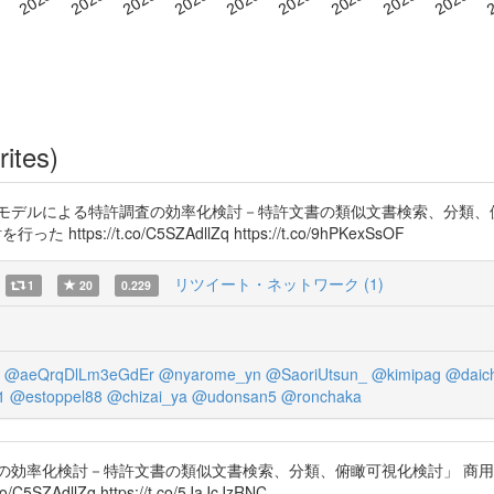
rites)
モデルによる特許調査の効率化検討－特許文書の類似文書検索、分類、俯
://t.co/C5SZAdllZq https://t.co/9hPKexSsOF
リツイート・ネットワーク (1)
1
20
0.229
@aeQrqDlLm3eGdEr
@nyarome_yn
@SaoriUtsun_
@kimipag
@daich
1
@estoppel88
@chizai_ya
@udonsan5
@ronchaka
の効率化検討－特許文書の類似文書検索、分類、俯瞰可視化検討」 商用の
dllZq https://t.co/5JaJcJzRNC