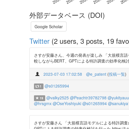
外部データベース (DOI)
Google Scholar
Twitter
(2 users, 3 posts, 19 favo
さすが安藤さん、今週の発表が楽しみ 「大規模言語
較しながらBERT、GPTによる特許調査の効率化検討を行った https
2023-07-03 17:02:58
@e_patent
(
投稿一覧
)
@s01265994
1
@valky2525
@Peachtr39782798
@yukityauu
19
@hrsgmx
@OseYoshiyuki
@s01265994
@sanukiya
さすが安藤さん 「大規模言語モデルによる特許調査
GPTによる特許調査の効率化検討を行った https://t.co/C5SZA