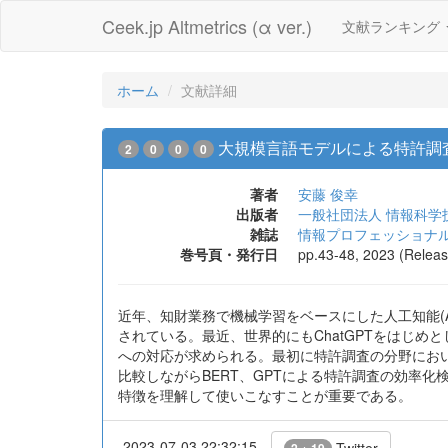
Ceek.jp Altmetrics (α ver.)
文献ランキング
ホーム
文献詳細
大規模言語モデルによる特許調
2
0
0
0
著者
安藤 俊幸
出版者
一般社団法人 情報科学
雑誌
情報プロフェッショナル
巻号頁・発行日
pp.43-48, 2023 (Relea
近年、知財業務で機械学習をベースにした人工知能(
されている。最近、世界的にもChatGPTをはじめ
への対応が求められる。最初に特許調査の分野におい
比較しながらBERT、GPTによる特許調査の効率
特徴を理解して使いこなすことが重要である。
2023-07-03 22:32:15