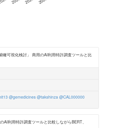
瞰可視化検討」 商用のAI利用特許調査ツールと比
it13
@gemedicines
@takshinza
@CAL000000
AI利用特許調査ツールと比較しながらBERT、