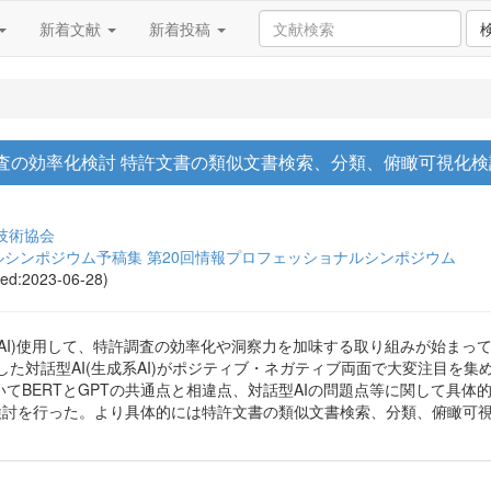
新着文献
新着投稿
査の効率化検討 特許文書の類似文書検索、分類、俯瞰可視化検
技術協会
シンポジウム予稿集 第20回情報プロフェッショナルシンポジウム
sed:2023-06-28)
AI)使用して、特許調査の効率化や洞察力を加味する取り組みが始まっ
とした対話型AI(生成系AI)がポジティブ・ネガティブ両面で大変注目を
てBERTとGPTの共通点と相違点、対話型AIの問題点等に関して具体
化検討を行った。より具体的には特許文書の類似文書検索、分類、俯瞰可視