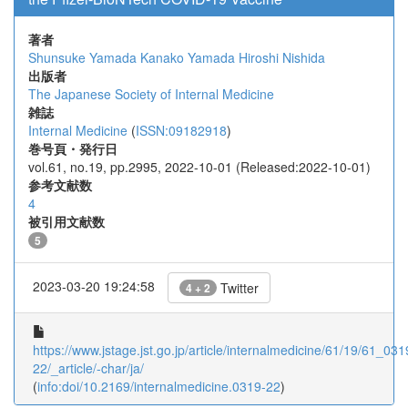
著者
Shunsuke Yamada
Kanako Yamada
Hiroshi Nishida
出版者
The Japanese Society of Internal Medicine
雑誌
Internal Medicine
(
ISSN:09182918
)
巻号頁・発行日
vol.61, no.19, pp.2995, 2022-10-01 (Released:2022-10-01)
参考文献数
4
被引用文献数
5
2023-03-20 19:24:58
Twitter
4 + 2
https://www.jstage.jst.go.jp/article/internalmedicine/61/19/61_031
22/_article/-char/ja/
(
info:doi/10.2169/internalmedicine.0319-22
)