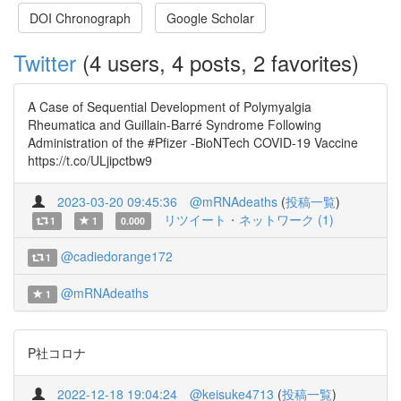
DOI Chronograph
Google Scholar
Twitter
(4 users, 4 posts, 2 favorites)
A Case of Sequential Development of Polymyalgia
Rheumatica and Guillain-Barré Syndrome Following
Administration of the #Pfizer -BioNTech COVID-19 Vaccine
https://t.co/ULjipctbw9
2023-03-20 09:45:36
@mRNAdeaths
(
投稿一覧
)
リツイート・ネットワーク (1)
1
1
0.000
@cadiedorange172
1
@mRNAdeaths
1
P社コロナ
2022-12-18 19:04:24
@keisuke4713
(
投稿一覧
)