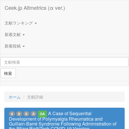
Ceek.jp Altmetrics (α ver.)
文献ランキング
新着文献
新着投稿
検索
ホーム
文献詳細
A Case of Sequential
4
0
0
0
OA
Development of Polymyalgia Rheumatica and
Guillain-Barré Syndrome Following Administration of
the Pfizer-BioNTech COVID-19 Vaccine