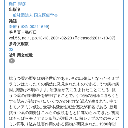
樋口 輝彦
出版者
一般社団法人 国立医療学会
雑誌
医療
(
ISSN:00211699
)
巻号頁・発行日
vol.55, no.1, pp.13-18, 2001-02-20 (Released:2011-10-07)
参考文献数
22
被引用文献数
1
抗うつ薬の歴史は約半世紀である. その出発点となったイミプ
ラミンはまったくの偶然に発見されたものである. うつ病の病
因, 病態は不明のまま, 治療薬が先に生まれたことになる. 抗
うつ薬の作用機序を解明することで, うつ病の病因に迫ろうと
する試みが続けられ, いくつかの有力な仮説が生まれた. 中で
もモノアミン仮説, 受容体感受性亢進仮説が有名である. 新規
抗うつ薬の開発はこれらの仮説をもとに進められてきた. 初期
はもっぱらモノアミン仮説が注目され, 前シナプスでのモノア
ミン再取り込み阻害作用のある薬物が開発された. 1980年以