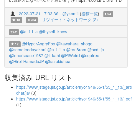
の原動力になったんだと思いますが https://t.co/cML1xNIFFD
2022-07-21 17:33:36
@ykamit
(
投稿一覧
)
4
リツイート・ネットワーク (2)
18
0.204
@a_i_i_a
@thyself_know
2
@HyperAngryFox
@kawahara_shogo
12
@semeteodayakani
@a_i_i_a
@ron8rom
@ocd_ja
@innerspace1987
@t_kahi
@PtWeird
@ceptree
@HiroTHamadaJP
@kazukiohba
収集済み URL リスト
https://www.jstage.jst.go.jp/article/iryo1946/55/1/55_1_13/_arti
char/ja/
(3)
https://www.jstage.jst.go.jp/article/iryo1946/55/1/55_1_13/_pdf
(1)