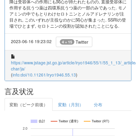
降は受容体への作用にも関心が持たれたものの, 直接受容体に
作用する抗うつ薬は四環系抗うつ薬の一部のみであった. モノ
アミンの中でもとりわけセロトニンとノルアドレナリンが注
目され, このいずれが主役なのかに関心が集まった. SSRIの登
場でひとまず, セロトニンの役割が認知されたことになる.
2023-06-16 19:23:02
Twitter
4 + 15
https://www.jstage.jst.go.jp/article/iryo1946/55/1/55_1_13/_article
char/ja/
(
info:doi/10.11261/iryo1946.55.13
)
言及状況
変動（ピーク前後）
変動（月別）
分布
合計
Twitter (通常)
Twitter (RT)
2.0