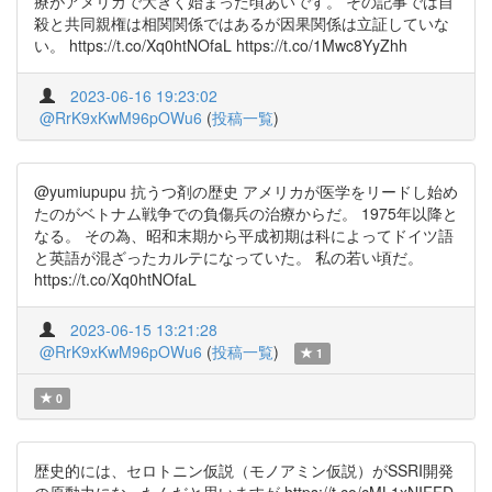
療がアメリカで大きく始まった頃あいです。 その記事では自
殺と共同親権は相関関係ではあるが因果関係は立証していな
い。 https://t.co/Xq0htNOfaL https://t.co/1Mwc8YyZhh
2023-06-16 19:23:02
@RrK9xKwM96pOWu6
(
投稿一覧
)
@yumiupupu 抗うつ剤の歴史 アメリカが医学をリードし始め
たのがベトナム戦争での負傷兵の治療からだ。 1975年以降と
なる。 その為、昭和末期から平成初期は科によってドイツ語
と英語が混ざったカルテになっていた。 私の若い頃だ。
https://t.co/Xq0htNOfaL
2023-06-15 13:21:28
@RrK9xKwM96pOWu6
(
投稿一覧
)
1
0
歴史的には、セロトニン仮説（モノアミン仮説）がSSRI開発