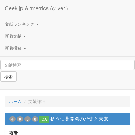
Ceek.jp Altmetrics (α ver.)
文献ランキング
新着文献
新着投稿
検索
ホーム
文献詳細
抗うつ薬開発の歴史と未来
4
0
0
0
OA
著者