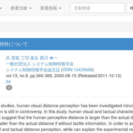
新着文献
新着投稿
特性について
呉 景龍
三宅 俊生
西川 〓一
一般社団法人 システム制御情報学会
システム制御情報学会論文誌
(
ISSN:13425668
)
vol.13, no.8, pp.360-368, 2000-08-15 (Released:2011-10-13)
24
1
l studies, human visual distance perception has been investigated min
n is still in controversy. In this study, human visual and tactual charact
 suggest that the human perceptive distance is larger than the actual di
ller than the actual distance if without tactile information. In order to 
 and tactual distance perception, while can explain the experimental res