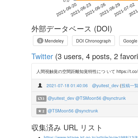
0.0
2021-06-26
2021-06-29
2021-07-02
2021
2021-06-20
2021-06-23
外部データベース (DOI)
Mendeley
DOI Chronograph
Google
3
Twitter
(3 users, 4 posts, 2 favori
人間視触覚の空間距離知覚特性につ いて https://t.co/a
2021-07-18 01:40:06
@yuitest_dev
(
投稿一
@yuitest_dev
@TSMoon56
@synctrunk
3
@TSMoon56
@synctrunk
2
収集済み URL リスト
https://www.jstage.jst.go.jp/article/iscie1988/13