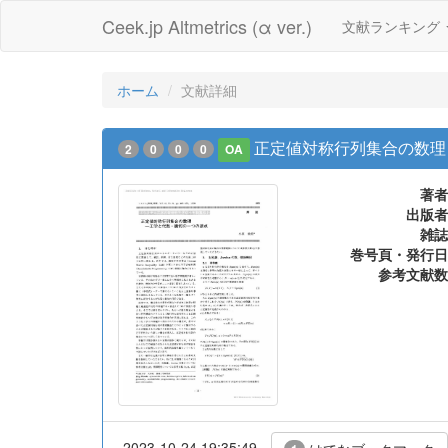
Ceek.jp Altmetrics (α ver.)
文献ランキング
ホーム
文献詳細
正定値対称行列集合の数理 
2
0
0
0
OA
著者
出版者
雑誌
巻号頁・発行日
参考文献数
2023-10-24 19:35:49