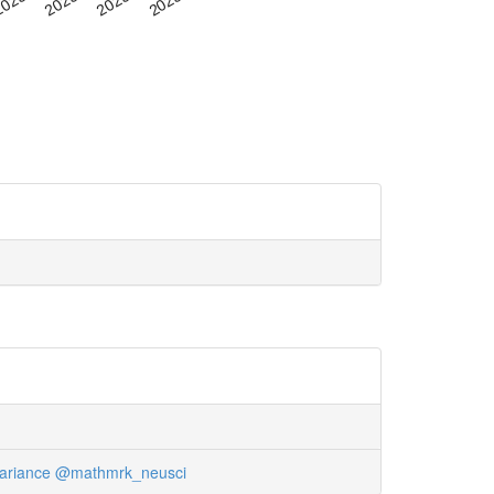
ariance
@mathmrk_neusci