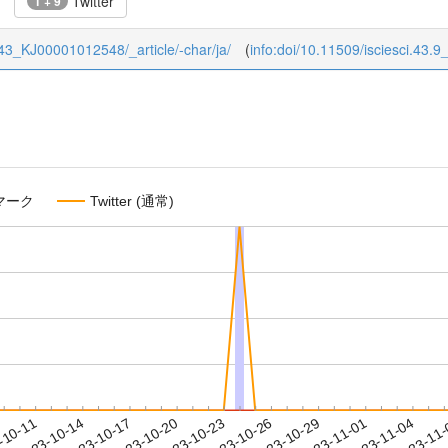
Twitter
1 + 9
/9/43_KJ00001012548/_article/-char/ja/
(
info:doi/10.11509/isciesci.43.9
マーク
Twitter (通常)
2023-11-01
2023-11-04
2023-11
-10-11
2
2023-10-14
2023-10-17
2023-10-20
2023-10-23
2023-10-26
2023-10-29