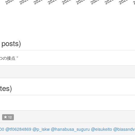
 posts)
の接点 ”
tes)
12
00
@tf06284869
@p_iskw
@hanabusa_suguru
@eisukeito
@biasandv