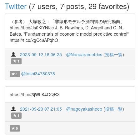
Twitter
(7 users, 7 posts, 29 favorites)
（参考） 大塚敏之：「非線形モデル予測制御の研究動向」
https://t.co/Js0KiYNIJc J. B. Rawlings, D. Angeli and C. N.
Bates, "Fundamentals of economic model predictive control"
https://t.co/xgCc6APqhO
2023-09-12 16:06:25
@Nonparametrics
(
投稿一覧
)
1
@toshi34780378
1
https://t.co/3jWLK4QQRX
2021-09-23 07:21:05
@nagoyakasheep
(
投稿一覧
)
1
0