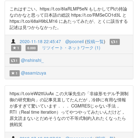
これはすごい。https://t.co/8IaRLMP5eN もしかしてPIの持論
なのかなと思って日本語の総説 https://t.co/RMSeCO1d3L と
https://t.co/68aH9bLM16 にあたってみたが、とくに該当する
記述は見つからなかった。
2020-11-18 22:45:47
@pooneil
(
投稿一覧
)
1
リツイート・ネットワーク (1)
1
0.000
@nshinshi_
1
@asamizuya
1
https://t.co/eWi2ttUuAx この大塚先生の「非線形モデル予測制
御の研究動向」の記事見直してたんだが，冷静に有用な情報
が多すぎて驚いています．．． CGMRESじゃない手法，
RTI（Real time iteration）ってやつやってみたいんだけど，
原文読まないとだめそうなので不等式制約入れたくなったら
挑戦笑