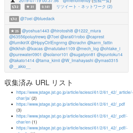
2019-07-19 00:37:56
@menomendy
(
投稿一覧
)
リツイート・ネットワーク (2)
2
31
0.141
@7oei
@bluedack
2
@yoshua1443
@hirotoshi8
@1222_miura
25
@63556poiuytrewq
@7oei
@arai01robo
@caprest
@fumikiriX
@HppyCtrlEngnrng
@icrachn
@karm_fattin
@ktkhsh
@lxacas
@matutake1109
@mech_log
@ohtake_i
@purewater0901
@solanor101
@sugatyon81
@syuntoku14
@takato1414
@tama_kimii
@W_Imahayashi
@ymas0315
@__akio__
収集済み URL リスト
https://www.jstage.jst.go.jp/article/isciesci/61/2/61_42/_article/-
char/ja/
(2)
https://www.jstage.jst.go.jp/article/isciesci/61/2/61_42/_pdf
(3)
https://www.jstage.jst.go.jp/article/isciesci/61/2/61_42/_pdf/-
char/en
(1)
https://www.jstage.jst.go.jp/article/isciesci/61/2/61_42/_pdf/-