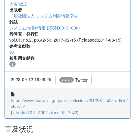
大塚 敏之
出版者
一般社団法人 システム制御情報学会
雑誌
システム/制御/情報
(
ISSN:09161600
)
巻号頁・発行日
vol.61, no.2, pp.42-50, 2017-02-15 (Released:2017-08-15)
参考文献数
99
被引用文献数
2
2023-09-12 16:06:25
Twitter
7 + 29
https://www.jstage.jst.go.jp/article/isciesci/61/2/61_42/_article/-
char/ja/
(
info:doi/10.11509/isciesci.61.2_42
)
言及状況