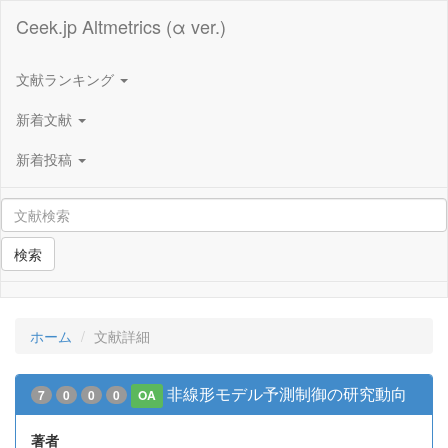
Ceek.jp Altmetrics (α ver.)
文献ランキング
新着文献
新着投稿
検索
ホーム
文献詳細
非線形モデル予測制御の研究動向
7
0
0
0
OA
著者