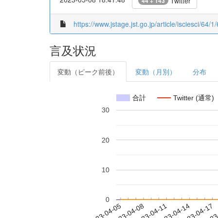
Twitter
44 + 143
https://www.jstage.jst.go.jp/article/isciesci/64/1
言及状況
変動（ピーク前後）
変動（月別）
分布
合計
Twitter (通常)
30
20
10
0
2023-04-11
2023-04-14
2023-04-17
2023
2023-04-05
2023-04-08