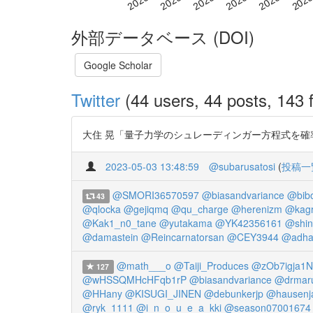
外部データベース (DOI)
Google Scholar
Twitter
(44 users, 44 posts, 143 f
大住 晃「量子力学のシュレーディンガー方程式を確率制御理
2023-05-03 13:48:59
@subarusatosi
(
投稿一
@SMORI36570597
@biasandvariance
@bib
43
@qlocka
@gejiqmq
@qu_charge
@herenizm
@kagr
@Kak1_n0_tane
@yutakama
@YK42356161
@shin
@damastein
@Reincarnatorsan
@CEY3944
@adha
@math___o
@Taiji_Produces
@zOb7igja1N
127
@wHSSQMHcHFqb1rP
@biasandvariance
@drmar
@HHany
@KISUGI_JINEN
@debunkerjp
@hausenj
@ryk_1111
@i_n_o_u_e_a_kki
@season07001674