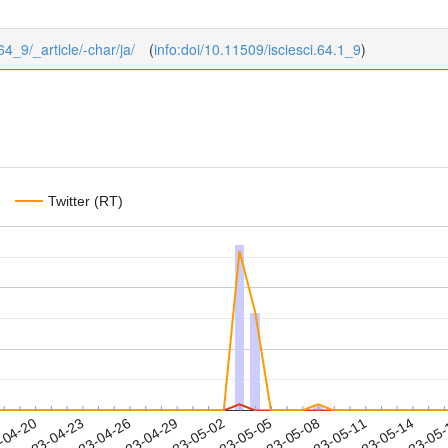
/64_9/_article/-char/ja/
(
info:doi/10.11509/isciesci.64.1_9
)
Twitter (RT)
2023-05-11
2023-05-14
2023-05
-04-20
2
2023-04-23
2023-04-26
2023-04-29
2023-05-02
2023-05-05
2023-05-08