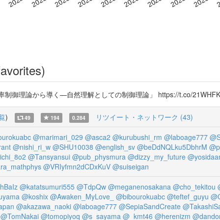
avorites)
論から導く—自然理解としての制御理論」 https://t.co/21WHFKI
覧
)
リツイート・ネットワーク (43)
49
194
0.284
ourokuabc
@marimari_029
@asca2
@kurubushi_rm
@laboage777
@S
ant
@nishi_ri_w
@SHU10038
@english_sv
@beDdNQLku5DbhrM
@p
ichi_8o2
@Tansyansui
@pub_physmura
@dizzy_my_future
@yosidaa
ra_mathphys
@VRIyfmn2dCDxKuV
@suiseigan
hBaIz
@katatsumuri555
@TdpQw
@meganenosakana
@cho_tekitou
uyama
@koshix
@Awaken_MyLove_
@bibourokuabc
@teftef_guyu
@C
apan
@akazawa_naoki
@laboage777
@SepiaSandCreate
@TakashiSa
@TomNakai
@tomopiyoq
@s_sayama
@_kmt46
@herenizm
@dando