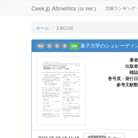
Ceek.jp Altmetrics (α ver.)
文献ランキング
ホーム
文献詳細
量子力学のシュレーディ
44
0
0
0
OA
著者
出版者
雑誌
巻号頁・発行日
参考文献数
2023-05-08 18:41:48