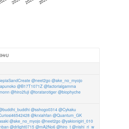
HrU
epiaSandCreate
@neet2go
@ake_no_myojo
apunoko
@B17T1071Z
@factorialgamma
monn
@hiro2fuji
@toratarotiger
@biophyche
@buddhi_buddhi
@sshogo0314
@Cykaku
uriosi46542428
@krxiahfan
@Quantum_GK
saki
@ake_no_myojo
@neet2go
@yakionigiri_010
nban
@drlight0715
@mA2No6
@hiro_t
@nishi_ri_w