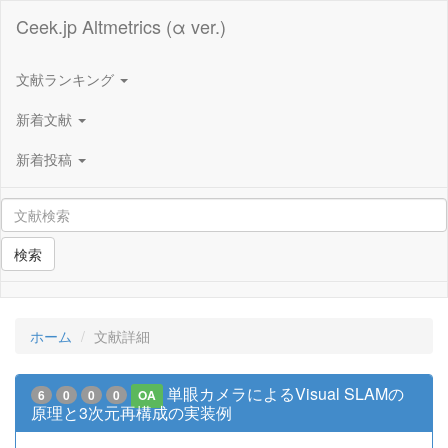
Ceek.jp Altmetrics (α ver.)
文献ランキング
新着文献
新着投稿
検索
ホーム
文献詳細
単眼カメラによるVisual SLAMの
6
0
0
0
OA
原理と3次元再構成の実装例