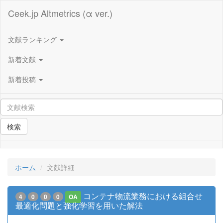
Ceek.jp Altmetrics (α ver.)
文献ランキング
新着文献
新着投稿
検索
ホーム
文献詳細
コンテナ物流業務における組合せ
4
0
0
0
OA
最適化問題と強化学習を用いた解法