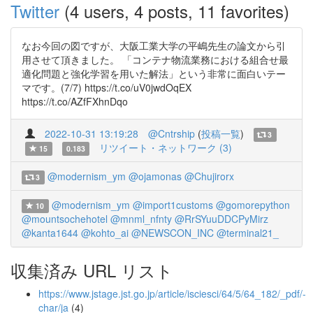
Twitter
(4 users, 4 posts, 11 favorites)
なお今回の図ですが、大阪工業大学の平嶋先生の論文から引
用させて頂きました。 「コンテナ物流業務における組合せ最
適化問題と強化学習を用いた解法」という非常に面白いテー
マです。(7/7) https://t.co/uV0jwdOqEX
https://t.co/AZfFXhnDqo
2022-10-31 13:19:28
@Cntrship
(
投稿一覧
)
3
リツイート・ネットワーク (3)
15
0.183
@modernism_ym
@ojamonas
@Chujirorx
3
@modernism_ym
@import1customs
@gomorepython
10
@mountsochehotel
@mnml_nfnty
@RrSYuuDDCPyMirz
@kanta1644
@kohto_ai
@NEWSCON_INC
@terminal21_
収集済み URL リスト
https://www.jstage.jst.go.jp/article/isciesci/64/5/64_182/_pdf/-
char/ja
(4)