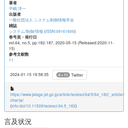
著者
平嶋 洋一
出版者
一般社団法人 システム制御情報学会
雑誌
システム/制御/情報
(
ISSN:09161600
)
巻号頁・発行日
vol.64, no.5, pp.182-187, 2020-05-15 (Released:2020-11-
15)
参考文献数
11
2024-01-15 19:58:35
Twitter
4 + 11
https://www.jstage.jst.go.jp/article/isciesci/64/5/64_182/_article/-
char/ja/
(
info:doi/10.11509/isciesci.64.5_182
)
言及状況