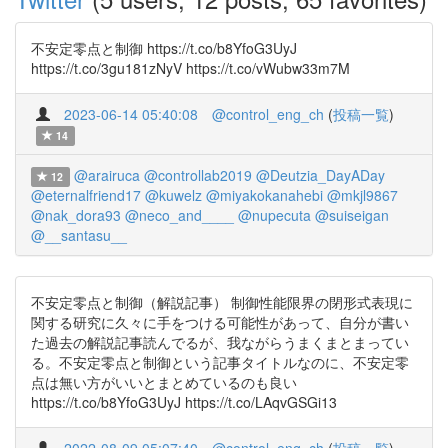
不安定零点と制御 https://t.co/b8YfoG3UyJ
https://t.co/3gu181zNyV https://t.co/vWubw33m7M
2023-06-14 05:40:08
@control_eng_ch
(
投稿一覧
)
14
@arairuca
@controllab2019
@Deutzia_DayADay
12
@eternalfriend17
@kuwelz
@miyakokanahebi
@mkjl9867
@nak_dora93
@neco_and____
@nupecuta
@suiseigan
@__santasu__
不安定零点と制御（解説記事） 制御性能限界の閉形式表現に
関する研究に久々に手をつける可能性があって、自分が書い
た過去の解説記事読んでるが、我ながらうまくまとまってい
る。不安定零点と制御という記事タイトルなのに、不安定零
点は無い方がいいとまとめているのも良い
https://t.co/b8YfoG3UyJ https://t.co/LAqvGSGi13