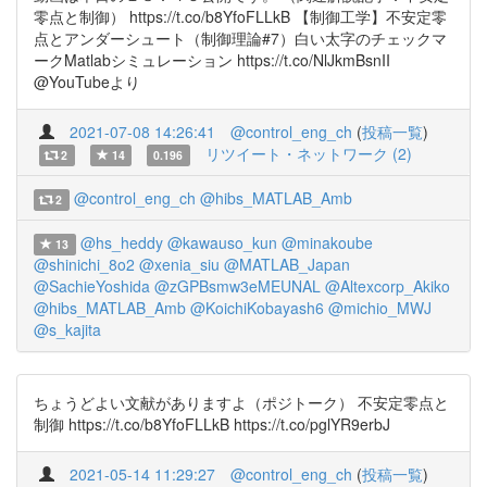
零点と制御） https://t.co/b8YfoFLLkB 【制御工学】不安定零
点とアンダーシュート（制御理論#7）白い太字のチェックマ
ークMatlabシミュレーション https://t.co/NlJkmBsnII
@YouTubeより
2021-07-08 14:26:41
@control_eng_ch
(
投稿一覧
)
リツイート・ネットワーク (2)
2
14
0.196
@control_eng_ch
@hibs_MATLAB_Amb
2
@hs_heddy
@kawauso_kun
@minakoube
13
@shinichi_8o2
@xenia_siu
@MATLAB_Japan
@SachieYoshida
@zGPBsmw3eMEUNAL
@Altexcorp_Akiko
@hibs_MATLAB_Amb
@KoichiKobayash6
@michio_MWJ
@s_kajita
ちょうどよい文献がありますよ（ポジトーク） 不安定零点と
制御 https://t.co/b8YfoFLLkB https://t.co/pglYR9erbJ
2021-05-14 11:29:27
@control_eng_ch
(
投稿一覧
)