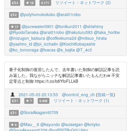
リツイート・ネットワーク (2)
3
19
0.171
@polyhomokokoko
@arai01robo
2
@purewater0901
@tonikun2011
@shishimy
17
@RyodoTanaka
@arai01robo
@hakuturu583
@taka_horibe
@mizugon_katsura
@coffeekuma2d
@mitsuo_hirata
@yashiro_ld
@joi_iccha8n
@KoichiKobayash6
@ko_tomonaga
@lxacas
@s_kajita
@T_4c3
量子化制御の復習したんで、去年書いた制御の解説記事を読
み返した。我ながらニッチな解説記事書いたもんだわw 不安
定零点と制御 https://t.co/b8YfoFLLkB
2021-05-03 20:13:53
@control_eng_ch
(
投稿一覧
)
リツイート・ネットワーク (1)
1
7
0.408
@SoraAkagami0709
1
@Mau__6
@ksyundo
@suiseigan
@kntyko
6
@SoraAkagami0709
@xgRSfZBvG0UJHoi