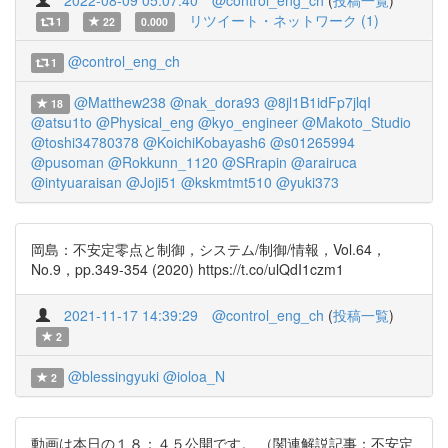
2022-08-09 05:07:40
@control_eng_ch
(
投稿一覧
)
リツイート・ネットワーク (1)
1
22
0.000
@control_eng_ch
1
@Matthew238
@nak_dora93
@8jl1B1idFp7jlqI
18
@atsu1to
@Physical_eng
@kyo_engineer
@Makoto_Studio
@toshi34780378
@KoichiKobayash6
@s01265994
@pusoman
@Rokkunn_1120
@SRrapin
@arairuca
@intyuaraisan
@Joji51
@kskmtmt510
@yuki373
岡島：不安定零点と制御，システム/制御/情報，Vol.64，
No.9，pp.349-354 (2020) https://t.co/ulQdI1czm1
2021-11-17 14:39:29
@control_eng_ch
(
投稿一覧
)
2
@blessingyuki
@ioloa_N
2
動画は本日の１８：４５公開です。 （関連解説記事：不安定