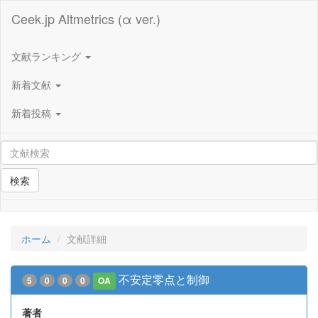
Ceek.jp Altmetrics (α ver.)
文献ランキング
新着文献
新着投稿
検索
ホーム
文献詳細
不安定零点と制御
5
0
0
0
OA
著者