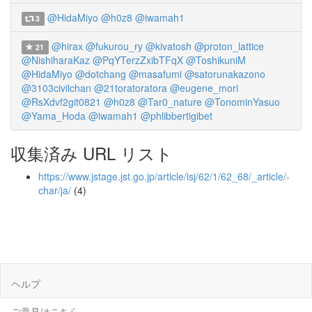
@HidaMiyo
@h0z8
@iwamah1
3
@hirax
@fukurou_ry
@kivatosh
@proton_lattice
21
@NishiharaKaz
@PqYTerzZxibTFqX
@ToshikuniM
@HidaMiyo
@dotchang
@masafumi
@satorunakazono
@3103civilchan
@21toratoratora
@eugene_mori
@RsXdvf2git0821
@h0z8
@Tar0_nature
@TonominYasuo
@Yama_Hoda
@iwamah1
@phlibbertigibet
収集済み URL リスト
https://www.jstage.jst.go.jp/article/isj/62/1/62_68/_article/-
char/ja/
(4)
ヘルプ
ご意見はこちら