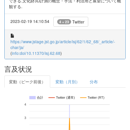
できる.文化財3D計測の概念・手法・利活用と展望について概
観する.
2023-02-19 14:10:54
Twitter
4 + 23
https://www.jstage.jst.go.jp/article/isj/62/1/62_68/_article/-
char/ja/
(
info:doi/10.11370/isj.62.68
)
言及状況
変動（ピーク前後）
変動（月別）
分布
合計
Twitter (通常)
Twitter (RT)
4
3