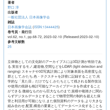
著者
野口 淳
出版者
一般社団法人 日本画像学会
雑誌
日本画像学会誌
(
ISSN:13444425
)
巻号頁・発行日
vol.62, no.1, pp.68-72, 2023-02-10 (Released:2023-02-10)
参考文献数
25
立体物としての文化財のアーカイブスには3D計測が有効であ
る.実在するモノ,建造物,空間などをLiDAR (light detection and
ranging) スキャナや3D写真計測により対象表面を高密度な点
群として,かたち,色・テクスチャを詳密に記録することで,光
学的な「見た目」だけでなく,かたちとして残される製作技法
や使用の痕跡も検討可能なアーカイブデータを作成すること
ができる.微細なものから巨大なものまで,規模や複雑さに関わ
らずデジタルデータとすることで物理空間の制約を超えた保
管と利活用が可能になり,また個別資料のデータを,より大きな
組み合わせ,配置,構造の要素としてデータベース化することも