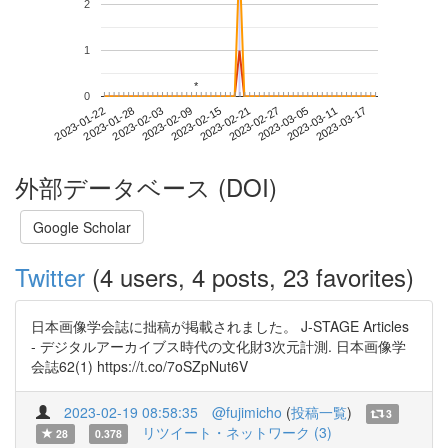
2
1
*
*
0
2023-03-11
2023-01-22
2023-02-09
2023-02-27
2023-03-17
2023-01-28
2023-02-15
2023-03-05
2023-02-03
2023-02-21
外部データベース (DOI)
Google Scholar
Twitter
(4 users, 4 posts, 23 favorites)
日本画像学会誌に拙稿が掲載されました。 J-STAGE Articles
- デジタルアーカイブス時代の文化財3次元計測. 日本画像学
会誌62(1) https://t.co/7oSZpNut6V
2023-02-19 08:58:35
@fujimicho
(
投稿一覧
)
3
リツイート・ネットワーク (3)
28
0.378