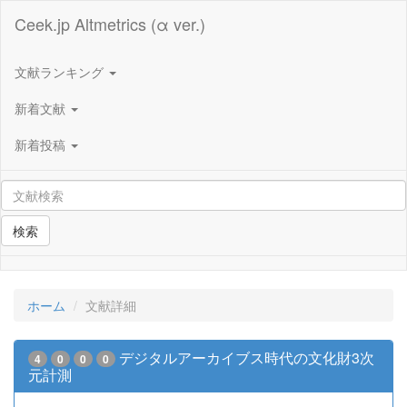
Ceek.jp Altmetrics (α ver.)
文献ランキング
新着文献
新着投稿
検索
ホーム
文献詳細
デジタルアーカイブス時代の文化財3次
4
0
0
0
元計測