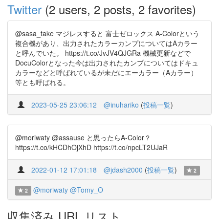
Twitter
(2 users, 2 posts, 2 favorites)
@sasa_take マジレスすると 富士ゼロックス A-Colorという
複合機があり、出力されたカラーカンプについてはAカラー
と呼んでいた。 https://t.co/JvJV4QJGRa 機械更新などで
DocuColorとなった今は出力されたカンプについてはドキュ
カラーなどと呼ばれているが未だにエーカラー（Aカラー）
等とも呼ばれる。
2023-05-25 23:06:12
@inuhariko
(
投稿一覧
)
@moriwaty @assause と思ったらA-Color？
https://t.co/kHCDhOjXhD https://t.co/npcLT2UJaR
2022-01-12 17:01:18
@jdash2000
(
投稿一覧
)
2
@moriwaty
@Tomy_O
2
収集済み URL リスト