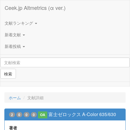
Ceek.jp Altmetrics (α ver.)
文献ランキング
新着文献
新着投稿
検索
ホーム
文献詳細
富士ゼロックス A-Color 635/630
2
0
0
0
OA
著者