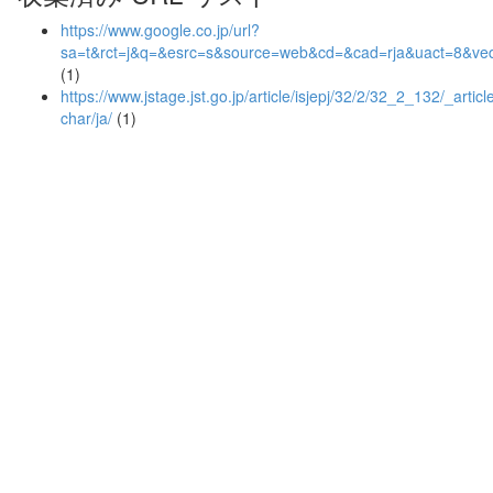
https://www.google.co.jp/url?
sa=t&rct=j&q=&esrc=s&source=web&cd=&cad=rja&uact=8
(1)
https://www.jstage.jst.go.jp/article/isjepj/32/2/32_2_132/_article
char/ja/
(1)