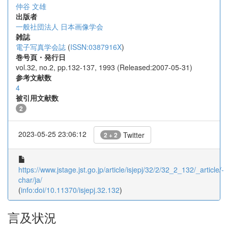
仲谷 文雄
出版者
一般社団法人 日本画像学会
雑誌
電子写真学会誌
(
ISSN:0387916X
)
巻号頁・発行日
vol.32, no.2, pp.132-137, 1993 (Released:2007-05-31)
参考文献数
4
被引用文献数
2
2023-05-25 23:06:12
Twitter
2 + 2
https://www.jstage.jst.go.jp/article/isjepj/32/2/32_2_132/_article/-
char/ja/
(
info:doi/10.11370/isjepj.32.132
)
言及状況