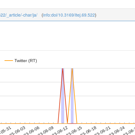
522/_article/-char/ja/
(
info:doi/10.3169/itej.69.522
)
Twitter (RT)
2023-06-21
2023-06-24
2023-06
-05-31
2
2023-06-03
2023-06-06
2023-06-09
2023-06-12
2023-06-15
2023-06-18