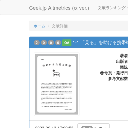
Ceek.jp Altmetrics (α ver.)
文献ランキング
ホーム
文献詳細
1-1 「見る」を助ける携帯
2
0
0
0
OA
著者
出版者
雑誌
巻号頁・発行日
参考文献数
2023-06-13 17:09:53