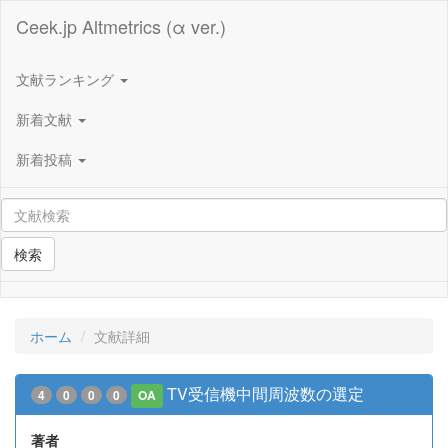
Ceek.jp Altmetrics (α ver.)
文献ランキング
新着文献
新着投稿
検索
ホーム
文献詳細
TV受信機中間周波数の選定
4
0
0
0
OA
著者