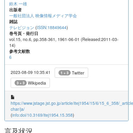
鈴木 一雄
出版者
一般社団法人 映像情報メディア学会
雑誌
テレビジョン
(
ISSN:18849644
)
巻号頁・発行日
vol.15, no.6, pp.358-361, 1961-06-01 (Released:2011-03-
14)
参考文献数
6
2023-08-09 10:35:41
Twitter
1 + 3
Wikipedia
3 + 3
https://www.jstage.jst.go.jp/article/itej1954/15/6/15_6_358/_article
char/ja/
(
info:doi/10.3169/itej1954.15.358
)
言及状況