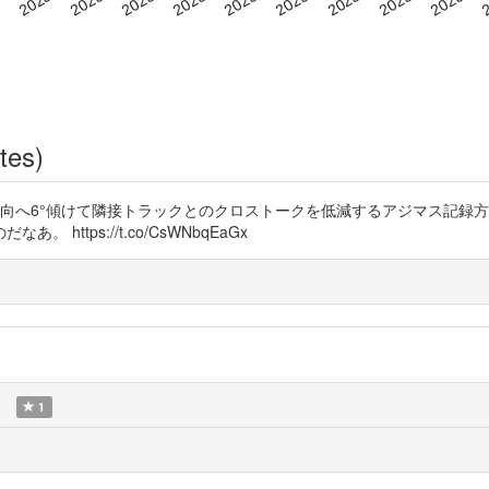
tes)
方向へ6°傾けて隣接トラックとのクロストークを低減するアジマス記録
ttps://t.co/CsWNbqEaGx
)
1