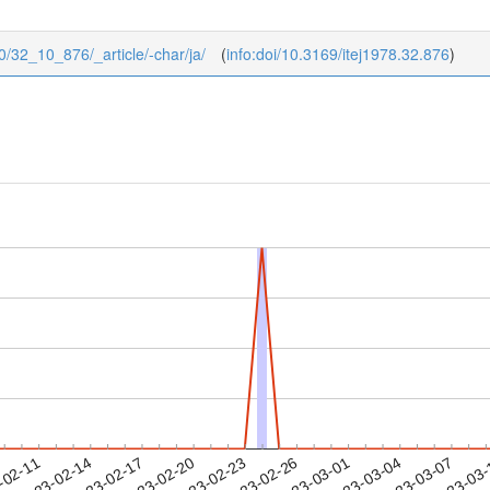
/10/32_10_876/_article/-char/ja/
(
info:doi/10.3169/itej1978.32.876
)
2023-03-04
2023-03-07
2023-03
-02-11
2
2023-02-14
2023-02-17
2023-02-20
2023-02-23
2023-02-26
2023-03-01