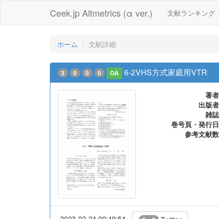
Ceek.jp Altmetrics (α ver.)
文献ランキング
ホーム
文献詳細
6-2VHS方式家庭用VTR
3
0
0
0
OA
著者
出版者
雑誌
巻号頁・発行日
参考文献数
2023-02-24 00:49:54