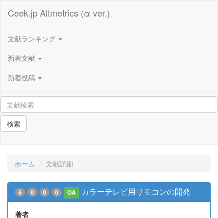
Ceek.jp Altmetrics (α ver.)
文献ランキング
新着文献
新着投稿
検索
ホーム
文献詳細
カラーテレビ用リモコンの開発
6
0
0
0
OA
著者