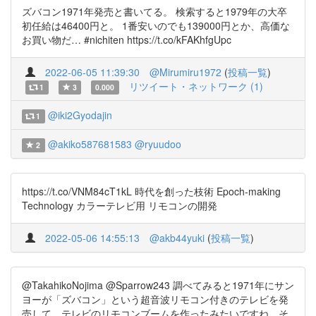
ズバコン1971年発売と書いてる。 検索すると1979年の大卒
初任給は46400円と。 1番安いのでも139000円とか、高価な
お買い物だ… #nichiten https://t.co/kFAKhfgUpc
2022-06-05 11:39:30
@Mirumiru1972
(
投稿一覧
)
リツイート・ネットワーク (1)
1
3
0.000
@iki2Gyodajin
1
@akiko587681583
@ryuudoo
2
https://t.co/VNM84cT1kL 時代を創った枝術 Epoch-making
Technology カラーテレビ用 リモコンの開発
2022-05-06 14:55:13
@akb44yuki
(
投稿一覧
)
@TakahikoNojima @Sparrow243 調べてみると1971年にサン
ヨーが「ズバコン」という超音波リモコン付きのテレビを発
売して、テレビのリモコンブームを作ったみたいですね。そ