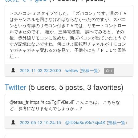
＞スバコン ミスタイプでした。「ズバコン」です。昔のＴＶ
はチャンネルを回さなければならなかったのですが、ズバコ
ンという有線のリモコン付きＴＶでは、リモートコントロー
ルできたのです。 確か、三洋電機製。 調べてみると、その
後、赤外線リモコンに改めた、新ズバコンが出ていたようで
すが記憶にないですね。何にせよ回転型チャネルがリモコン
でガチャガチャ変わるのを見て、子供心にも「ＰＬＬで回路
組 ...
2018-11-03 22:20:00
wellow
(
投稿一覧
)
1
Twitter
(5 users, 5 posts, 3 favorites)
@tetsu_fr https://t.co/FgjTVBe5lF こんにちは。 こちらな
ど、参考になりませんでしょうか…？
2023-05-13 10:24:15
@lDGa8uVSc74js4K
(
投稿一覧
)