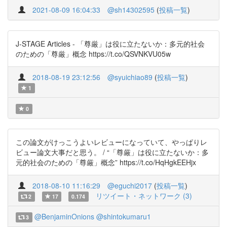
2021-08-09 16:04:33
@sh14302595
(
投稿一覧
)
J-STAGE Articles - 「尊厳」は役に立たないか：多元的社会
のための「尊厳」概念 https://t.co/QSVNKVU05w
2018-08-19 23:12:56
@syuichiao89
(
投稿一覧
)
1
0
この論文がけっこうよいレビューになっていて、やっぱりレ
ビュー論文大事だと思う。 / “「尊厳」は役に立たないか：多
元的社会のための「尊厳」概念” https://t.co/HqHgkEEHjx
2018-08-10 11:16:29
@eguchi2017
(
投稿一覧
)
リツイート・ネットワーク (3)
2
17
0.174
@BenjaminOnions
@shintokumaru1
3