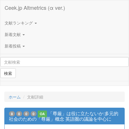
Ceek.jp Altmetrics (α ver.)
文献ランキング
新着文献
新着投稿
検索
ホーム
文献詳細
「尊厳」は役に立たないか:多元的
8
0
0
0
OA
社会のための「尊厳」概念 英語圏の議論を中心に