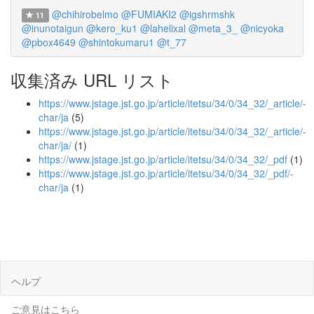
@chihirobelmo
@FUMIAKI2
@igshrmshk
11
@inunotaigun
@kero_ku1
@lahelixal
@meta_3_
@nicyoka
@pbox4649
@shintokumaru1
@t_77
収集済み URL リスト
https://www.jstage.jst.go.jp/article/itetsu/34/0/34_32/_article/-
char/ja
(5)
https://www.jstage.jst.go.jp/article/itetsu/34/0/34_32/_article/-
char/ja/
(1)
https://www.jstage.jst.go.jp/article/itetsu/34/0/34_32/_pdf
(1)
https://www.jstage.jst.go.jp/article/itetsu/34/0/34_32/_pdf/-
char/ja
(1)
ヘルプ
ご意見はこちら