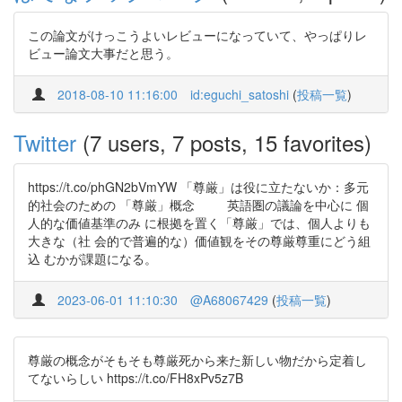
この論文がけっこうよいレビューになっていて、やっぱりレ
ビュー論文大事だと思う。
2018-08-10 11:16:00
id:eguchi_satoshi
(
投稿一覧
)
Twitter
(7 users, 7 posts, 15 favorites)
https://t.co/phGN2bVmYW 「尊厳」は役に立たないか：多元
的社会のための 「尊厳」概念 英語圏の議論を中心に 個
人的な価値基準のみ に根拠を置く「尊厳」では、個人よりも
大きな（社 会的で普遍的な）価値観をその尊厳尊重にどう組
込 むかが課題になる。
2023-06-01 11:10:30
@A68067429
(
投稿一覧
)
尊厳の概念がそもそも尊厳死から来た新しい物だから定着し
てないらしい https://t.co/FH8xPv5z7B