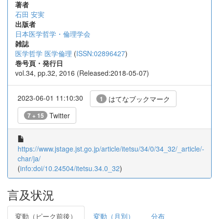
著者
石田 安実
出版者
日本医学哲学・倫理学会
雑誌
医学哲学 医学倫理
(
ISSN:02896427
)
巻号頁・発行日
vol.34, pp.32, 2016 (Released:2018-05-07)
2023-06-01 11:10:30
はてなブックマーク
1
Twitter
7 + 15
https://www.jstage.jst.go.jp/article/itetsu/34/0/34_32/_article/-
char/ja/
(
info:doi/10.24504/itetsu.34.0_32
)
言及状況
変動（ピーク前後）
変動（月別）
分布