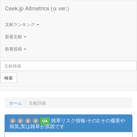
Ceek.jp Altmetrics (α ver.)
文献ランキング
新着文献
新着投稿
検索
ホーム
文献詳細
雑草リスク情報-その2:その傷害や
4
0
0
0
OA
病気,実は雑草が原因です