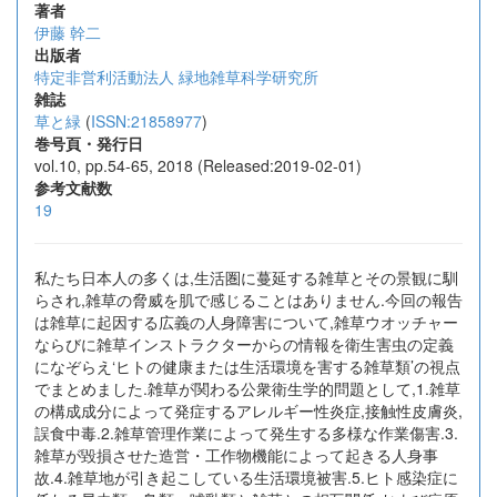
著者
伊藤 幹二
出版者
特定非営利活動法人 緑地雑草科学研究所
雑誌
草と緑
(
ISSN:21858977
)
巻号頁・発行日
vol.10, pp.54-65, 2018 (Released:2019-02-01)
参考文献数
19
私たち日本人の多くは,生活圏に蔓延する雑草とその景観に馴
らされ,雑草の脅威を肌で感じることはありません.今回の報告
は雑草に起因する広義の人身障害について,雑草ウオッチャー
ならびに雑草インストラクターからの情報を衛生害虫の定義
になぞらえ‘ヒトの健康または生活環境を害する雑草類’の視点
でまとめました.雑草が関わる公衆衛生学的問題として,1.雑草
の構成成分によって発症するアレルギー性炎症,接触性皮膚炎,
誤食中毒.2.雑草管理作業によって発生する多様な作業傷害.3.
雑草が毀損させた造営・工作物機能によって起きる人身事
故.4.雑草地が引き起こしている生活環境被害.5.ヒト感染症に