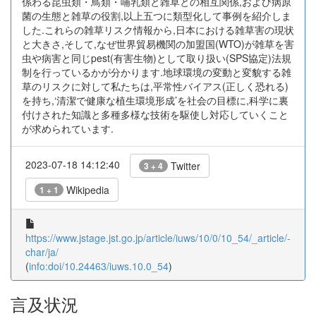
係わる昆虫類・鳥類・哺乳類と雑草との相互関係,および病原
菌の生態と雑草の役割,以上五つに類型化して事例を紹介しま
した.これらの雑草リスク情報から,日本における雑草害の現状
と大きさ,そして,なぜ世界貿易機関の加盟国(WTO)が雑草を害
虫や病害と同じpest(有害生物)として取り扱い(SPS協定)法規
制を行っているかが分かります.地球環境の変動と変貌する雑
草のリスクに対して私たちは,平常性バイアス(正しく恐れる)
を持ち,‘清潔で健康な植生環境形成’を社会の目標に,科学に裏
付けされた知識と多種多様な技術を駆使し対応していくこと
が求められています.
2023-07-18 14:12:40
Twitter
3 + 4
Wikipedia
1 + 1
https://www.jstage.jst.go.jp/article/iuws/10/0/10_54/_article/-
char/ja/
(
info:doi/10.24463/iuws.10.0_54
)
言及状況