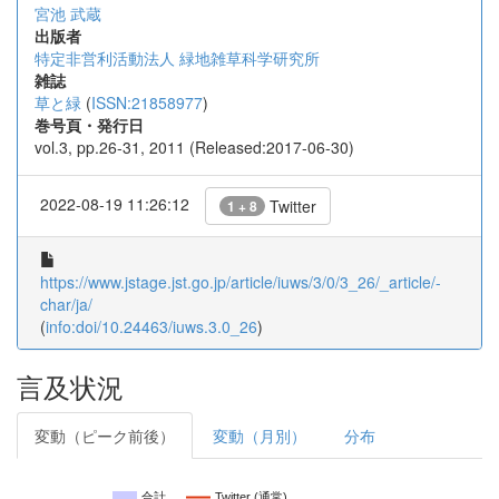
宮池 武蔵
出版者
特定非営利活動法人 緑地雑草科学研究所
雑誌
草と緑
(
ISSN:21858977
)
巻号頁・発行日
vol.3, pp.26-31, 2011 (Released:2017-06-30)
2022-08-19 11:26:12
Twitter
1 + 8
https://www.jstage.jst.go.jp/article/iuws/3/0/3_26/_article/-
char/ja/
(
info:doi/10.24463/iuws.3.0_26
)
言及状況
変動（ピーク前後）
変動（月別）
分布
合計
Twitter (通常)