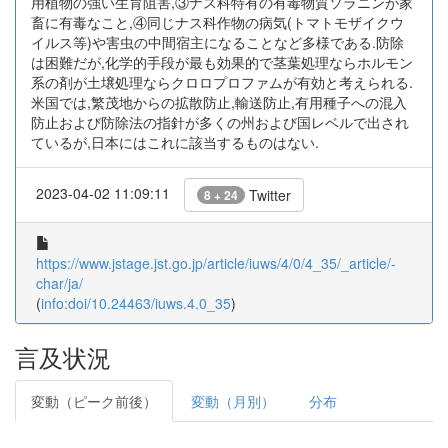
用植物の強い生育阻害,③ナス科特有の有毒物質ソラニンが家
畜に有毒なこと,④同じナス科作物の病気(トマトモザイクウ
イルス等)や害虫の中間宿主になることなど多様である.防除
は困難だが,化学的手段が最も効果的で茎葉処理ならホルモン
系の剤が土壌処理ならクロロプロファムが有効と考えられる.
米国では,繁茂地からの拡散防止,輸送防止,有用種子への混入
防止および防除法の指針が多くの州および国レベルで出され
ているが,日本にはこれに該当するものはない.
2023-04-02 11:09:11
Twitter
8 + 24
https://www.jstage.jst.go.jp/article/iuws/4/0/4_35/_article/-
char/ja/
(
info:doi/10.24463/iuws.4.0_35
)
言及状況
変動（ピーク前後）
変動（月別）
分布