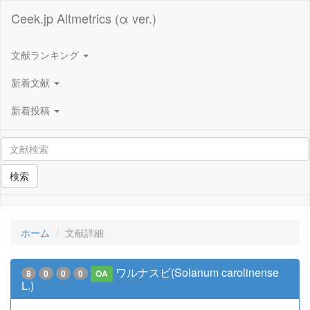
Ceek.jp Altmetrics (α ver.)
文献ランキング
新着文献
新着投稿
検索
ホーム
文献詳細
ワルナスビ(Solanum carolinense
8
0
0
0
OA
L.)