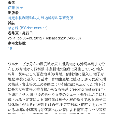
著者
伊藤 操子
出版者
特定非営利活動法人 緑地雑草科学研究所
雑誌
草と緑
(
ISSN:21858977
)
巻号頁・発行日
vol.4, pp.35-43, 2012 (Released:2017-06-30)
参考文献数
18
ワルナスビは分布の温度域が広く,北海道から沖縄本島まで分
布し,牧草地から飼料畑,非農耕地の随所に発生している.輸入
乾草・飼料として畜産地帯(牧草地・飼料畑)に侵入し,種子が
堆肥.牛糞に混入して苗木・作物生産地に拡散し,さらに緑化樹
の植栽・客土等の土の移動により都市域にも広がった.地下部
に長大な横走根と垂直根からなる根系(creeping root system)
を発達させ,刈取り後の再生や春季のシュート発生は,ここに形
成される不定芽による.繁殖体は種子と根の断片である.種子に
は休眠性があるが,根断片は通年,不定芽形成・萌芽力をもって
いる.本草の雑草害は①茎葉の鋭い棘による傷害,②ツツジ等有