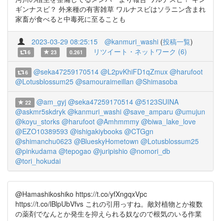
ギンナスビ？ 外来種の有害雑草 ワルナスビはソラニン含まれ
家畜が食べると中毒死に至ることも
2023-03-29 08:25:15
@kanmuri_washi
(
投稿一覧
)
リツイート・ネットワーク (6)
6
23
0.261
@seka47259170514
@L2pvKhiFD1qZmux
@harufoot
6
@Lotusblossum25
@samouraimeillan
@Shimasoba
@am_gyj
@seka47259170514
@5123SUINA
22
@askmr5skdryk
@kanmuri_washi
@save_amparu
@umujun
@koyu_storks
@harufoot
@Amhmmmy
@biwa_lake_love
@EZO10389593
@ishigakiybooks
@CTGgn
@shimanchu0623
@BlueskyHometown
@Lotusblossum25
@pinkudama
@tepogao
@juripishio
@nomori_db
@tori_hokudai
@Hamashikoshiko https://t.co/yfXngqxVpc
https://t.co/lBlpUbVfvs これの引用っすね。敵対植物とか複数
の薬剤でなんとか発生を抑えられる奴なので根気のいる作業