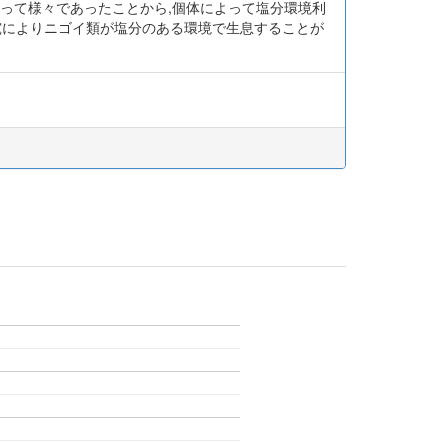
によって様々であったことから,個体によって塩分環境利
究によりニゴイ類が塩分のある環境で生息することが