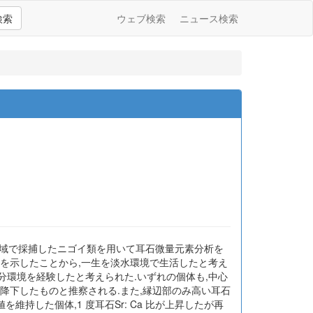
検索
ウェブ検索
ニュース検索
潮域で採捕したニゴイ類を用いて耳石微量元素分析を
a 比を示したことから,一生を淡水環境で生活したと考え
,塩分環境を経験したと考えられた.いずれの個体も,中心
に降下したものと推察される.また,縁辺部のみ高い耳石
を維持した個体,1 度耳石Sr: Ca 比が上昇したが再