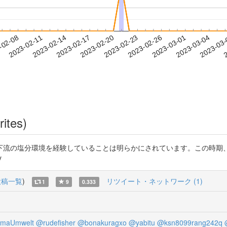
2023-03-01
2023-03-04
2023-03
-02-08
2
2023-02-11
2023-02-14
2023-02-17
2023-02-20
2023-02-23
2023-02-26
rites)
下流の塩分環境を経験していることは明らかにされています。この時期
y
投稿一覧
)
リツイート・ネットワーク (1)
1
9
0.333
maUmwelt
@rudefisher
@bonakuragxo
@yabitu
@ksn8099rang242q