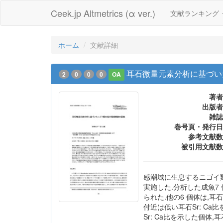
Ceek.jp Altmetrics (α ver.)
文献ランキング
ホーム
文献詳細
耳石微量元素分析に基づい
2
0
0
0
OA
著者
出版者
雑誌
巻号頁・発行日
参考文献数
被引用文献数
感潮域に生息するニゴイ
実施した.分析した成魚7
られた.他の6 個体は,耳
付近は低い耳石Sr: C
Sr: Ca比を示した個体