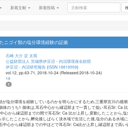
新着文献
新着投稿
たニゴイ類の塩分環境経験の証拠
石崎 大介
淀 太我
公益財団法人 宮城県伊豆沼・内沼環境保全財団
伊豆沼・内沼研究報告
(
ISSN:18819559
)
vol.12, pp.63-71, 2018-10-24 (Released:2018-10-24)
19
1
類が塩分環境を経験しているのかを明らかにするため,三重県宮川の感
 個体のうち1 個体は,耳石中心から縁辺部まで一貫して低い耳石Sr: C
石中心から縁辺部までの間で耳石Sr: Ca 比が上昇し,変動したことから
a比を示したことから,孵化後しばらく淡水域で生活した後,塩分のある水域
,耳石中心から縁辺部までの中ほどで耳石Sr: Ca比が上昇し縁辺部まで高い値