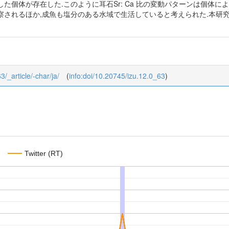
た個体が存在した.このように耳石Sr: Ca 比の変動パターンは個体
察されるほか,成魚も塩分のある水域で生活していると考えられた.本研
3/_article/-char/ja/
(
info:doi/10.20745/izu.12.0_63
)
Twitter (RT)