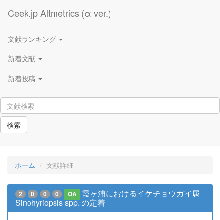
Ceek.jp Altmetrics (α ver.)
文献ランキング
新着文献
新着投稿
検索
ホーム
文献詳細
霞ヶ浦におけるイケチョウガイ属
2
0
0
0
OA
Sinohyriopsis spp. の定着