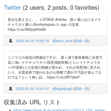
Twitter
(2 users, 2 posts, 0 favorites)
視点を変えると。。 J-STAGE Articles - 霞ヶ浦におけるイケ
チョウガイ属<i>Sinohyriopsis</i> spp. の定着
https://t.co/lWDpy6HxbB
2023-09-18 15:55:16
@atror_funa
(
投稿一覧
)
ニジマスの放流の関連話ですが。 霞ヶ浦で真珠養殖に水質汚
染に強いイケチョウガイ(琵琶湖固有種)とヒレイケチョウガ
イ(中国産)との交雑の雑種が使われ、それが琵琶湖に戻され
たり、水質改善で使われるのも雑種で遺伝子汚染が進んでる
のでは？という怖い話。 https://t.co/clPf7ti9cP
2022-05-25 14:41:07
@kagelaugh
(
投稿一覧
)
収集済み URL リスト
https://www.jstage.jst.go.jp/article/izu/15/0/15_139/_article/-