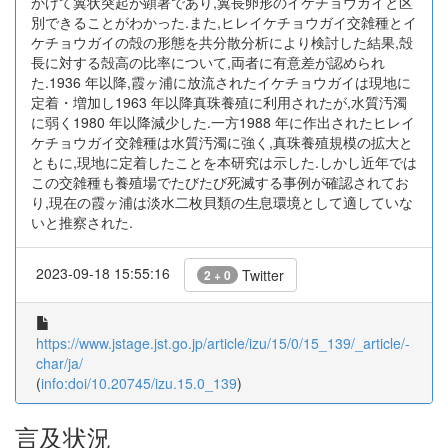
かけて翼状突起が顕著であり,翼長卵形のイケチョウガイと区
別できることがわかった.また,ヒレイケチョウガイ交雑種とイ
ケチョウガイの殻の形態を共分散分析により検討した結果,殻
長に対する殻高の比率について,両者に有意差が認められ
た.1936 年以降,霞ヶ浦に放流されたイケチョウガイは現地に
定着・増加し1963 年以降真珠養殖に利用されたが,水質汚濁
に弱く1980 年以降減少した.一方1988 年に作出されたヒレイ
ケチョウガイ交雑種は水質汚濁に強く,真珠養殖規模の拡大と
ともに,現地に定着したことを本研究は示した.しかし近年では
この交雑種も養殖場でたびたび死滅する事例が確認されてお
り,現在の霞ヶ浦は淡水二枚貝類の生息環境として適していな
いと推察された.
2023-09-18 15:55:16
Twitter
2 + 0
https://www.jstage.jst.go.jp/article/izu/15/0/15_139/_article/-
char/ja/
(
info:doi/10.20745/izu.15.0_139
)
言及状況