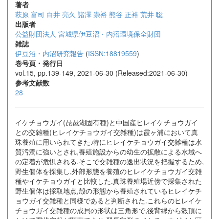
著者
萩原 富司
白井 亮久
諸澤 崇裕
熊谷 正裕
荒井 聡
出版者
公益財団法人 宮城県伊豆沼・内沼環境保全財団
雑誌
伊豆沼・内沼研究報告
(
ISSN:18819559
)
巻号頁・発行日
vol.15, pp.139-149, 2021-06-30 (Released:2021-06-30)
参考文献数
28
イケチョウガイ(琵琶湖固有種)と中国産ヒレイケチョウガイ
との交雑種(ヒレイケチョウガイ交雑種)は霞ヶ浦において真
珠養殖に用いられてきた.特にヒレイケチョウガイ交雑種は水
質汚濁に強いとされ,養殖施設からの幼生の拡散による水域へ
の定着が危惧される.そこで交雑種の逸出状況を把握するため,
野生個体を採集し,外部形態を養殖のヒレイケチョウガイ交雑
種やイケチョウガイと比較した.真珠養殖場近傍で採集された
野生個体は採取地点,殻の形態から養殖されているヒレイケチ
ョウガイ交雑種と同様であると判断された.これらのヒレイケ
チョウガイ交雑種の成貝の形状は三角形で,後背縁から殻頂に