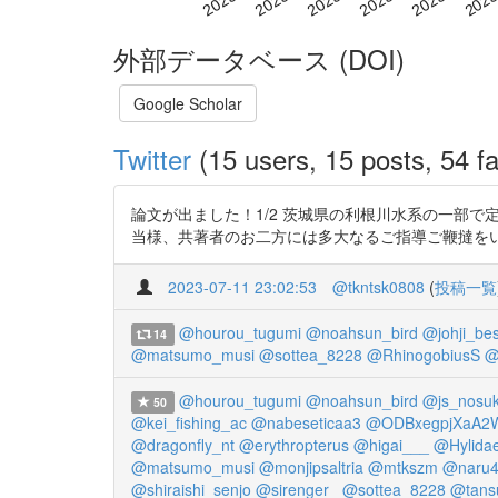
外部データベース (DOI)
Google Scholar
Twitter
(15 users, 15 posts, 54 fa
論文が出ました！1/2 茨城県の利根川水系の一部
当様、共著者のお二方には多大なるご指導ご鞭撻を
2023-07-11 23:02:53
@tkntsk0808
(
投稿一覧
@hourou_tugumi
@noahsun_bird
@johji_bes
14
@matsumo_musi
@sottea_8228
@RhinogobiusS
@
@hourou_tugumi
@noahsun_bird
@js_nosu
50
@kei_fishing_ac
@nabeseticaa3
@ODBxegpjXaA2
@dragonfly_nt
@erythropterus
@higai___
@Hylida
@matsumo_musi
@monjipsaltria
@mtkszm
@naru
@shiraishi_senjo
@sirenger_
@sottea_8228
@tans