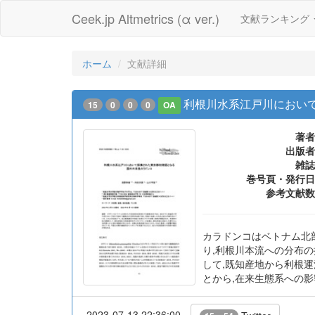
Ceek.jp Altmetrics (α ver.)
文献ランキング
ホーム
文献詳細
利根川水系江戸川におい
15
0
0
0
OA
著者
出版者
雑誌
巻号頁・発行日
参考文献数
カラドンコはベトナム北
り,利根川本流への分布の
して,既知産地から利根
とから,在来生態系への
2023-07-13 22:36:00