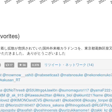
vorites)
で定着し拡散が危惧されていた国外外来種カラドンコを、東京都葛飾区柴
いただきました。 ありがとうございました
)
リツイート・ネットワーク (14)
17
56
0.378
t
@mowmow__ushi3
@nabeseticaa3
@matsnosuke
@nekonekonuko
kakusan_RT
ke
@2NoThree8
@S3U8trgq4JawI0n
@sumomaguro117
@yamaF222
WjM
@_ak_915
@Kawasuke2ttan
@Akira_biol
@akkun0217kame
@bio
elove2
@IKIMONOandCVS
@kmiura81
@koba0908
@koujey_tonpei
@
422
@Norizo20160407
@Ootora_sakana
@RhinogobiusS
@RLGFPcUy
uigyogoby
@taxafish
@yoshinoensis
@yurizukikamome1
@zakki_kz
@