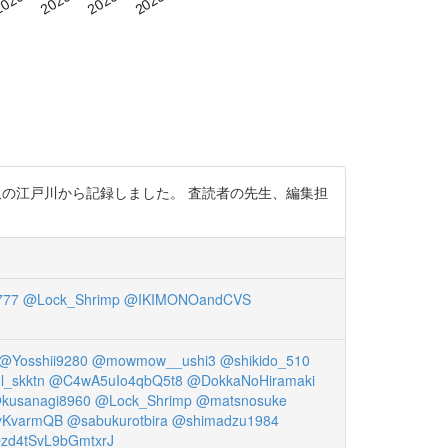
又の江戸川から記録しました。 査読者の先生、編集担
777
@Lock_Shrimp
@IKIMONOandCVS
@Yosshii9280
@mowmow__ushi3
@shikido_510
l_skktn
@C4wA5uIo4qbQ5t8
@DokkaNoHiramaki
kusanagi8960
@Lock_Shrimp
@matsnosuke
KvarmQB
@sabukurotbira
@shimadzu1984
zd4tSvL9bGmtxrJ