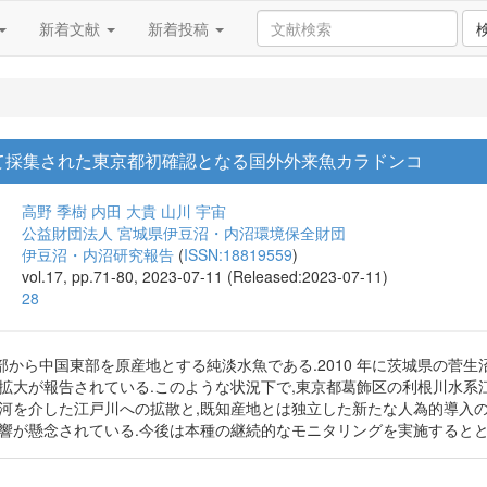
新着文献
新着投稿
て採集された東京都初確認となる国外外来魚カラドンコ
高野 季樹
内田 大貴
山川 宇宙
公益財団法人 宮城県伊豆沼・内沼環境保全財団
伊豆沼・内沼研究報告
(
ISSN:18819559
)
vol.17, pp.71-80, 2023-07-11 (Released:2023-07-11)
28
部から中国東部を原産地とする純淡水魚である.2010 年に茨城県の菅
拡大が報告されている.このような状況下で,東京都葛飾区の利根川水系江
運河を介した江戸川への拡散と,既知産地とは独立した新たな人為的導入の
影響が懸念されている.今後は本種の継続的なモニタリングを実施するとと