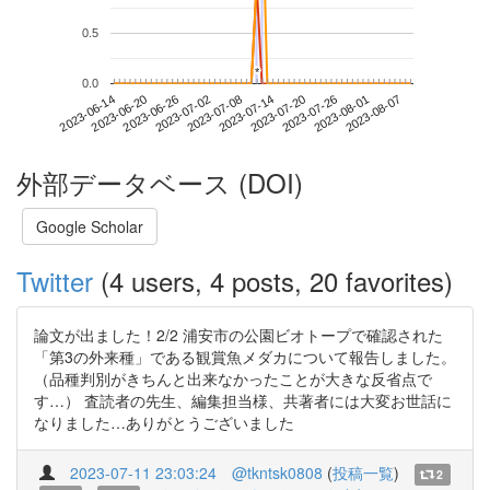
0.5
*
*
0.0
2023-08-01
2023-06-14
2023-07-02
2023-07-20
2023-08-07
2023-06-20
2023-07-08
2023-07-26
2023-06-26
2023-07-14
外部データベース (DOI)
Google Scholar
Twitter
(4 users, 4 posts, 20 favorites)
論文が出ました！2/2 浦安市の公園ビオトープで確認された
「第3の外来種」である観賞魚メダカについて報告しました。
（品種判別がきちんと出来なかったことが大きな反省点で
す…） 査読者の先生、編集担当様、共著者には大変お世話に
なりました…ありがとうございました
2023-07-11 23:03:24
@tkntsk0808
(
投稿一覧
)
2