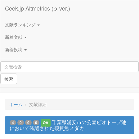
Ceek.jp Altmetrics (α ver.)
文献ランキング
新着文献
新着投稿
検索
ホーム
文献詳細
千葉県浦安市の公園ビオトープ池
4
0
0
0
OA
において確認された観賞魚メダカ