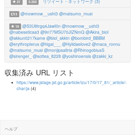
リツイート・ネットワーク (3)
21
0.265
@mowmow__ushi3
@matsumo_musi
3
@S3U8trgq4JawI0n
@mowmow__ushi3
19
@nabeseticaa3
@9n77MSU70JIZNmQ
@Akira_biol
@akkun0217kame
@biol_skktn
@bombird_BBBM
@erythropterus
@higai___
@Hylidaelove2
@maca_ronnu
@matsumo_musi
@monjipsaltria
@RhinogobiusS
@sirenger_
@sottea_8228
@yoshinoensis
@zakki_kz
収集済み URL リスト
https://www.jstage.jst.go.jp/article/izu/17/0/17_81/_article/-
char/ja
(4)
ヘルプ