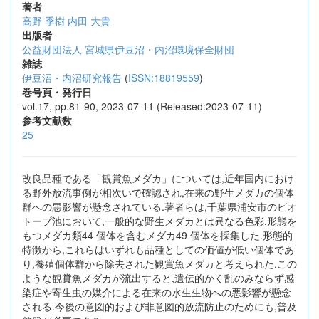
著者
高野 季樹
内田 大貴
出版者
公益財団法人 宮城県伊豆沼・内沼環境保全財団
雑誌
伊豆沼・内沼研究報告
(
ISSN:18819559
)
巻号頁・発行日
vol.17, pp.81-90, 2023-07-11 (Released:2023-07-11)
参考文献数
25
改良品種である「観賞魚メダカ」については,近年国内におけ
る野外放流事例が相次いで確認され,在来の野生メダカの個体
群への悪影響が懸念されている.著者らは,千葉県浦安市のビオ
トープ池において,一般的な野生メダカとは異なる色彩,形態を
もつメダカ類44 個体を含むメダカ49 個体を採集した.形態的
特徴から,これらはいずれも品種としての価値が低い個体であ
り,養殖個体群から除去された観賞魚メダカと考えられた.この
ような観賞魚メダカが流出すると,遺伝的かく乱のみならず感
染症や寄生虫の媒介による在来の水生生物への悪影響が懸念
される.今後の意図的および非意図的放流防止のためにも,普及