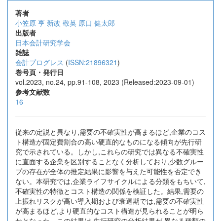
著者
小笠原 亨
新改 敬英
原口 健太郎
出版者
日本会計研究学会
雑誌
会計プログレス
(
ISSN:21896321
)
巻号頁・発行日
vol.2023, no.24, pp.91-108, 2023 (Released:2023-09-01)
参考文献数
16
従来の定説と異なり,需要の不確実性が高まるほど,企業のコス
ト構造が固定費割合の高い硬直的なものになる傾向が先行研
究で示されている。しかし,これらの研究では異なる不確実性
に直面する企業を区別することなく分析しており,少数グルー
プの存在が全体の推定結果に影響を与えた可能性を否定でき
ない。本研究では,企業ライフサイクルによる分類をもちいて,
不確実性の特徴とコスト構造の関係を検証した。結果,需要の
上振れリスクが高い導入期および衰退期では,需要の不確実性
が高まるほど,より硬直的なコスト構造が見られることが明ら
かとなった。この結果は,先行研究の分析結果が,異なる種類の