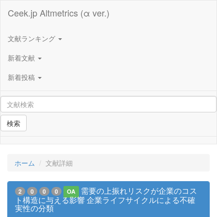
Ceek.jp Altmetrics (α ver.)
文献ランキング
新着文献
新着投稿
検索
ホーム
文献詳細
需要の上振れリスクが企業のコス
2
0
0
0
OA
ト構造に与える影響 企業ライフサイクルによる不確
実性の分類