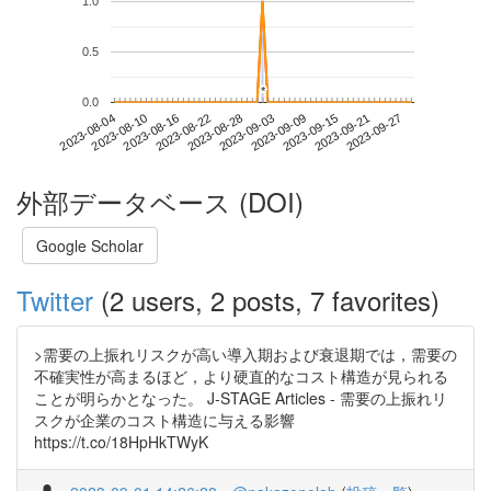
1.0
0.5
*
*
0.0
2023-09-21
2023-08-04
2023-08-22
2023-09-09
2023-09-27
2023-08-10
2023-08-28
2023-09-15
2023-08-16
2023-09-03
外部データベース (DOI)
Google Scholar
Twitter
(2 users, 2 posts, 7 favorites)
>需要の上振れリスクが高い導入期および衰退期では，需要の
不確実性が高まるほど，より硬直的なコスト構造が見られる
ことが明らかとなった。 J-STAGE Articles - 需要の上振れリ
スクが企業のコスト構造に与える影響
https://t.co/18HpHkTWyK