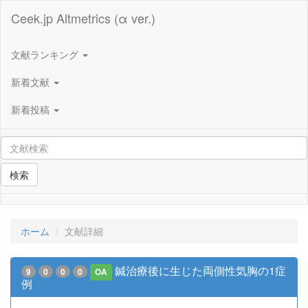
Ceek.jp Altmetrics (α ver.)
文献ランキング
新着文献
新着投稿
検索
ホーム
文献詳細
鍼治療後に生じた両側性気胸の1症
9
0
0
0
OA
例