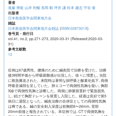
著者
進藤 博俊
山岸 利暢
長岡 毅
坪井 謙
松本 建志
守谷 俊
出版者
日本救急医学会関東地方会
雑誌
日本救急医学会関東地方会雑誌
(
ISSN:0287301X
)
巻号頁・発行日
vol.41, no.2, pp.271-273, 2020-03-31 (Released:2020-03-
31)
参考文献数
12
症例は67歳男性。腰痛のために鍼灸院で治療を受けた。治療
後3時間半後から呼吸困難感が出現した。徐々に増悪し, 当院
に救急搬送された。来院時は著明な頻呼吸と酸素化低下, 両側
呼吸音減弱を呈していた。肺エコーで両側性気胸を疑い, 胸部
X線で両側性気胸と診断した。両側に静脈留置針で緊急脱気
し, 続けて胸腔ドレーンを留置し入院した。経過は良好で第5
病日に退院となった。鍼灸治療の合併症としての両側性気胸
は稀である。鍼の安全刺入深度は前胸部8〜26mm, 背部
20mm前後と報告されている。本症例では, CTで両側気胸を