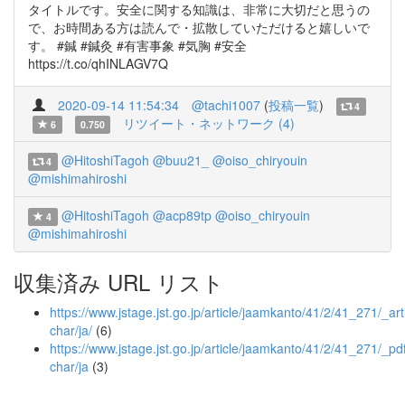
タイトルです。安全に関する知識は、非常に大切だと思うの
で、お時間ある方は読んで・拡散していただけると嬉しいで
す。 #鍼 #鍼灸 #有害事象 #気胸 #安全
https://t.co/qhINLAGV7Q
2020-09-14 11:54:34
@tachi1007
(
投稿一覧
)
4
リツイート・ネットワーク (4)
6
0.750
@HitoshiTagoh
@buu21_
@oiso_chiryouin
4
@mishimahiroshi
@HitoshiTagoh
@acp89tp
@oiso_chiryouin
4
@mishimahiroshi
収集済み URL リスト
https://www.jstage.jst.go.jp/article/jaamkanto/41/2/41_271/_arti
char/ja/
(6)
https://www.jstage.jst.go.jp/article/jaamkanto/41/2/41_271/_pdf
char/ja
(3)