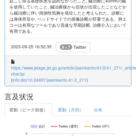
起こし得る基礎疾患を認めなかったこと, 鍼治療に40mmの鍼
を使用していたこと, 鍼治療後から症状が出現したことなどか
ら鍼治療に伴い両側性気胸を発症したと考えられた。診断に
は身体所見や, ベッドサイドでの画像診断が肝要である。肺エ
コーは有用なツールであり迅速な早期診断, 治療介入において
有用である。
2023-09-25 16:52:35
Twitter
9 + 7
https://www.jstage.jst.go.jp/article/jaamkanto/41/2/41_271/_article
char/ja/
(
info:doi/10.24697/jaamkanto.41.2_271
)
言及状況
変動（ピーク前後）
変動（月別）
分布
合計
Twitter (通常)
Twitter (RT)
4