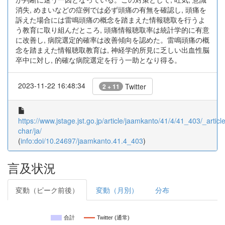
消失, めまいなどの症例では必ず頭痛の有無を確認し, 頭痛を
訴えた場合には雷鳴頭痛の概念を踏まえた情報聴取を行うよ
う教育に取り組んだところ, 頭痛情報聴取率は統計学的に有意
に改善し, 病院選定的確率は改善傾向を認めた。雷鳴頭痛の概
念を踏まえた情報聴取教育は, 神経学的所見に乏しい出血性脳
卒中に対し, 的確な病院選定を行う一助となり得る。
2023-11-22 16:48:34
Twitter
2 + 11
https://www.jstage.jst.go.jp/article/jaamkanto/41/4/41_403/_article
char/ja/
(
info:doi/10.24697/jaamkanto.41.4_403
)
言及状況
変動（ピーク前後）
変動（月別）
分布
合計
Twitter (通常)