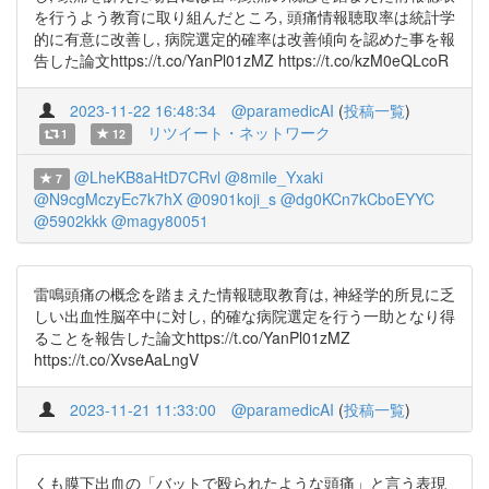
を行うよう教育に取り組んだところ, 頭痛情報聴取率は統計学
的に有意に改善し, 病院選定的確率は改善傾向を認めた事を報
告した論文https://t.co/YanPl01zMZ https://t.co/kzM0eQLcoR
2023-11-22 16:48:34
@paramedicAI
(
投稿一覧
)
リツイート・ネットワーク
1
12
@LheKB8aHtD7CRvl
@8mile_Yxaki
7
@N9cgMczyEc7k7hX
@0901koji_s
@dg0KCn7kCboEYYC
@5902kkk
@magy80051
雷鳴頭痛の概念を踏まえた情報聴取教育は, 神経学的所見に乏
しい出血性脳卒中に対し, 的確な病院選定を行う一助となり得
ることを報告した論文https://t.co/YanPl01zMZ
https://t.co/XvseAaLngV
2023-11-21 11:33:00
@paramedicAI
(
投稿一覧
)
くも膜下出血の「バットで殴られたような頭痛」と言う表現