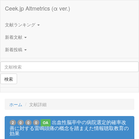
Ceek.jp Altmetrics (α ver.)
文献ランキング
新着文献
新着投稿
検索
ホーム
文献詳細
出血性脳卒中の病院選定的確率改
2
0
0
0
OA
善に対する雷鳴頭痛の概念を踏まえた情報聴取教育の
効果