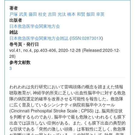
著者
戸塚 武美
藤田 桂史
吉田 光汰
橋本 和賢
飯田 幸英
出版者
日本救急医学会関東地方会
雑誌
日本救急医学会関東地方会雑誌
(
ISSN:0287301X
)
巻号頁・発行日
vol.41, no.4, pp.403-406, 2020-12-28 (Released:2020-12-
28)
参考文献数
3
われわれは先行研究において雷鳴頭痛の概念を踏まえた情報
聴取教育が, 神経学的所見に乏しい出血性脳卒中に対する救急
隊の病院選定的確率を改善させる可能性を報告した。救急隊
に広く普及しているシンシナティ病院前脳卒中スケール
(Cincinnati Prehospital Stroke Scale ; CPSS) は, 脳局所症状
を判断するものであり, 脳卒中で最も危険といわれるくも膜下
出血では該当しない症例がある。また, くも膜下出血の典型的
な症状である「突然の激しい頭痛」は客観性に乏しく, 救急隊
が判断に迷う一因となっている。この対策として, 吐気, 意識