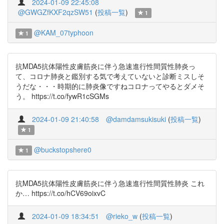
2024-01-09 22:45:08
@GWGZfKXF2qzSW51
(
投稿一覧
)
1
@KAM_07typhoon
1
抗MDA5抗体陽性皮膚筋炎に伴う急速進行性間質性肺炎っ
て、コロナ肺炎と鑑別する気で考えていないと診断ミスしそ
うだな・・・時期的に肺炎像ですねコロナってやるとダメそ
う。 https://t.co/fywR1cSGMs
2024-01-09 21:40:58
@damdamsukisuki
(
投稿一覧
)
1
@buckstopshere0
1
抗MDA5抗体陽性皮膚筋炎に伴う急速進行性間質性肺炎 これ
か… https://t.co/hCV69oixvC
2024-01-09 18:34:51
@rieko_w
(
投稿一覧
)