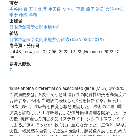
著者
寺谷内 泰
五十嵐 豊
生天目 かおる
平野 瞳子
溝渕 大騎
中江
竜太
横堀 將司
出版者
日本救急医学会関東地方会
雑誌
日本救急医学会関東地方会雑誌
(
ISSN:0287301X
)
巻号頁・発行日
vol.43, no.4, pp.202-206, 2022-12-28 (Released:2022-12-
28)
参考文献数
7
抗melanoma differentiation-associated gene (MDA) 5抗体陽
性皮膚筋炎は, 予後不良な急速進行性の間質性肺炎を高頻度に
合併する。今回, 当施設で経験した2例を報告する。症例1 :
44歳, 男性。呼吸苦を自覚し救急要請した。検査の結果, 重症
肺炎と診断し, 人工呼吸器および体外循環管理を開始した。そ
の後, 抗体陽性の判定を受けステロイド, シクロホスファミド
による加療を行ったが, 救命には至らなかった。症例2 : 68歳,
女性。倦怠感を自覚して近医を受診し, 肺炎像があったため入