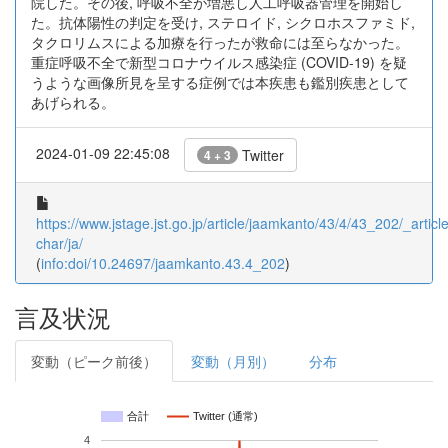
院した。その後, 呼吸不全が増悪し人工呼吸器管理を開始し
た。抗体陽性の判定を受け, ステロイド, シクロホスファミド,
タクロリムスによる加療を行ったが救命には至らなかった。
重症呼吸不全で新型コロナウイルス感染症 (COVID-19) を疑
うような画像所見を呈する症例では本疾患も鑑別疾患として
あげられる。
2024-01-09 22:45:08
Twitter
4 + 3
https://www.jstage.jst.go.jp/article/jaamkanto/43/4/43_202/_article
char/ja/
(
info:doi/10.24697/jaamkanto.43.4_202
)
言及状況
変動（ピーク前後）
変動（月別）
分布
合計
Twitter (通常)
4