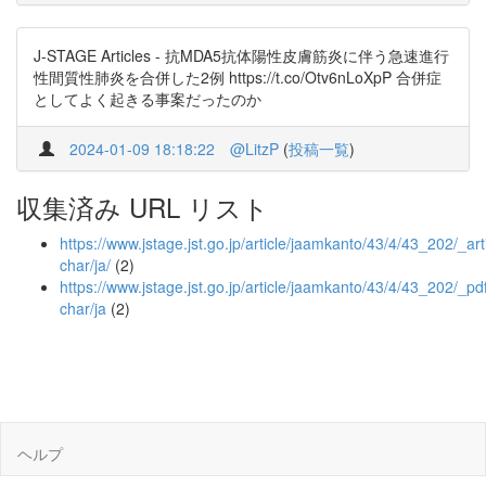
J-STAGE Articles - 抗MDA5抗体陽性皮膚筋炎に伴う急速進行
性間質性肺炎を合併した2例 https://t.co/Otv6nLoXpP 合併症
としてよく起きる事案だったのか
2024-01-09 18:18:22
@LitzP
(
投稿一覧
)
収集済み URL リスト
https://www.jstage.jst.go.jp/article/jaamkanto/43/4/43_202/_arti
char/ja/
(2)
https://www.jstage.jst.go.jp/article/jaamkanto/43/4/43_202/_pdf
char/ja
(2)
ヘルプ