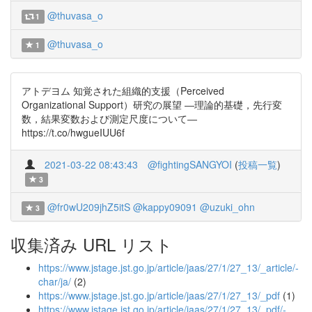
@thuvasa_o
1
@thuvasa_o
1
アトデヨム 知覚された組織的支援（Perceived
Organizational Support）研究の展望 ―理論的基礎，先行変
数，結果変数および測定尺度について―
https://t.co/hwgueIUU6f
2021-03-22 08:43:43
@fightingSANGYOI
(
投稿一覧
)
3
@fr0wU209jhZ5itS
@kappy09091
@uzuki_ohn
3
収集済み URL リスト
https://www.jstage.jst.go.jp/article/jaas/27/1/27_13/_article/-
char/ja/
(2)
https://www.jstage.jst.go.jp/article/jaas/27/1/27_13/_pdf
(1)
https://www.jstage.jst.go.jp/article/jaas/27/1/27_13/_pdf/-