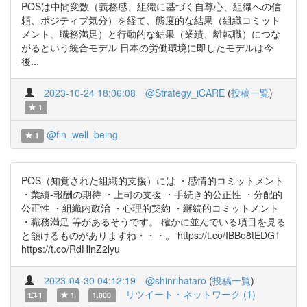
POSは中間変数（義務感、組織に基づく自尊心、組織への信
頼、ポジティブ気分）を経て、態度的な結果（組織コミット
メント、職務満足）と行動的な結果（業績、離転職）につな
がるという統合モデル 日本の労働環境に即したモデルは今
後...
2023-10-24 18:06:08
@Strategy_iCARE
(
投稿一覧
)
1
@fin_well_being
1
POS（知覚された組織的支援）には ・感情的コミットメント
・業績-報酬の期待 ・上司の支援 ・手続き的公正性 ・分配的
公正性 ・組織内政治 ・心理的契約 ・継続的コミットメント
・職務満足 等があるそうです。 確かに並んでいる項目を見る
と頷けるものがありますね・・・。 https://t.co/IBBe8tEDG1
https://t.co/RdHlnZ2lyu
2023-04-30 04:12:19
@shinrihataro
(
投稿一覧
)
リツイート・ネットワーク (1)
1
1
1.000