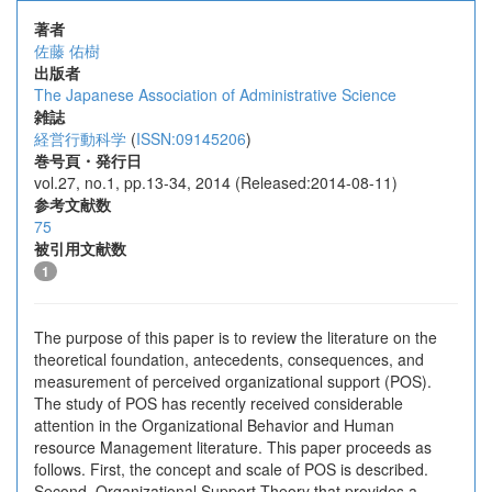
著者
佐藤 佑樹
出版者
The Japanese Association of Administrative Science
雑誌
経営行動科学
(
ISSN:09145206
)
巻号頁・発行日
vol.27, no.1, pp.13-34, 2014 (Released:2014-08-11)
参考文献数
75
被引用文献数
1
The purpose of this paper is to review the literature on the
theoretical foundation, antecedents, consequences, and
measurement of perceived organizational support (POS).
The study of POS has recently received considerable
attention in the Organizational Behavior and Human
resource Management literature. This paper proceeds as
follows. First, the concept and scale of POS is described.
Second, Organizational Support Theory that provides a