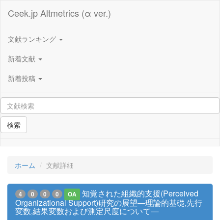
Ceek.jp Altmetrics (α ver.)
文献ランキング
新着文献
新着投稿
検索
ホーム
文献詳細
知覚された組織的支援(Perceived
4
0
0
0
OA
Organizational Support)研究の展望―理論的基礎,先行
変数,結果変数および測定尺度について―