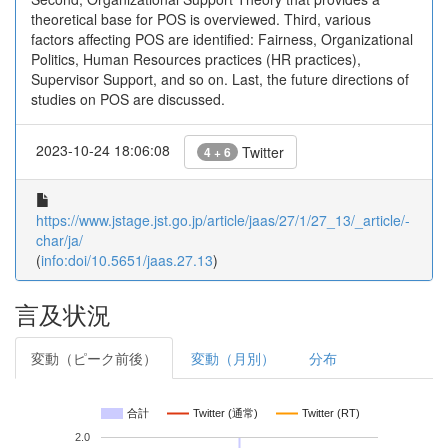
theoretical base for POS is overviewed. Third, various
factors affecting POS are identified: Fairness, Organizational
Politics, Human Resources practices (HR practices),
Supervisor Support, and so on. Last, the future directions of
studies on POS are discussed.
2023-10-24 18:06:08
Twitter
4 + 6
https://www.jstage.jst.go.jp/article/jaas/27/1/27_13/_article/-
char/ja/
(
info:doi/10.5651/jaas.27.13
)
言及状況
変動（ピーク前後）
変動（月別）
分布
合計
Twitter (通常)
Twitter (RT)
2.0