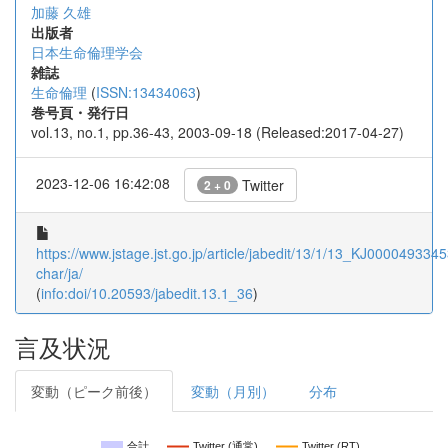
加藤 久雄
出版者
日本生命倫理学会
雑誌
生命倫理
(
ISSN:13434063
)
巻号頁・発行日
vol.13, no.1, pp.36-43, 2003-09-18 (Released:2017-04-27)
2023-12-06 16:42:08
Twitter
2 + 0
https://www.jstage.jst.go.jp/article/jabedit/13/1/13_KJ00004933453
char/ja/
(
info:doi/10.20593/jabedit.13.1_36
)
言及状況
変動（ピーク前後）
変動（月別）
分布
合計
Twitter (通常)
Twitter (RT)