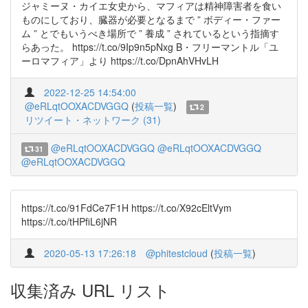
ジャミーヌ・カイエ女史から、マフィアは精神障害者を食い
ものにしており、臓器が必要となるまで ” ボディー・ファー
ム ” とでもいうべき場所で ” 養成 ” されているという指摘す
らあった。 https://t.co/9Ip9n5pNxg B・フリーマントル「ユ
ーロマフィア」より https://t.co/DpnAhVHvLH
2022-12-25 14:54:00
@eRLqtOOXACDVGGQ
(
投稿一覧
)
2
リツイート・ネットワーク (31)
@eRLqtOOXACDVGGQ
@eRLqtOOXACDVGGQ
31
@eRLqtOOXACDVGGQ
https://t.co/91FdCe7F1H https://t.co/X92cEltVym
https://t.co/tHPfiL6jNR
2020-05-13 17:26:18
@phitestcloud
(
投稿一覧
)
収集済み URL リスト