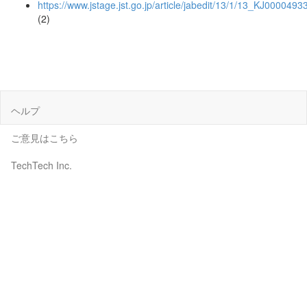
https://www.jstage.jst.go.jp/article/jabedit/13/1/13_KJ000049
(2)
ヘルプ
ご意見はこちら
TechTech Inc.