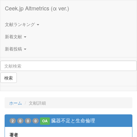
Ceek.jp Altmetrics (α ver.)
文献ランキング
新着文献
新着投稿
検索
ホーム
文献詳細
臓器不足と生命倫理
2
0
0
0
OA
著者