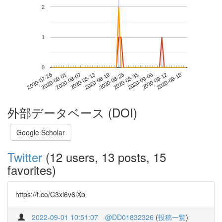
2
1
0
2020-09-12
2020-07-26
2020-08-13
2020-08-31
2020-09-18
2020-08-01
2020-08-19
2020-09-06
2020-08-07
2020-08-25
外部データベース (DOI)
Google Scholar
Twitter
(12 users, 13 posts, 15
favorites)
https://t.co/C3xl6v6lXb
2022-09-01 10:51:07
@DD01832326
(
投稿一覧
)