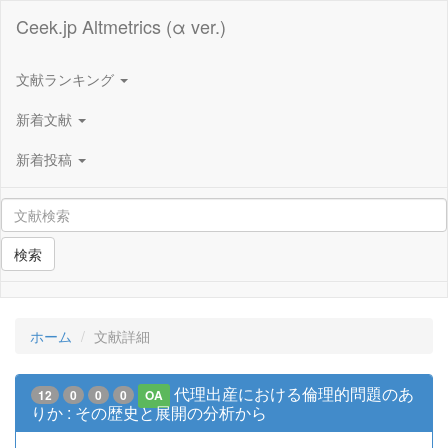
Ceek.jp Altmetrics (α ver.)
文献ランキング
新着文献
新着投稿
検索
ホーム
文献詳細
代理出産における倫理的問題のあ
12
0
0
0
OA
りか : その歴史と展開の分析から