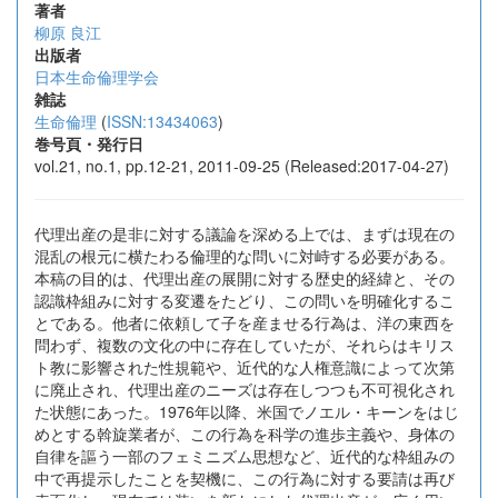
著者
柳原 良江
出版者
日本生命倫理学会
雑誌
生命倫理
(
ISSN:13434063
)
巻号頁・発行日
vol.21, no.1, pp.12-21, 2011-09-25 (Released:2017-04-27)
代理出産の是非に対する議論を深める上では、まずは現在の
混乱の根元に横たわる倫理的な問いに対峙する必要がある。
本稿の目的は、代理出産の展開に対する歴史的経緯と、その
認識枠組みに対する変遷をたどり、この問いを明確化するこ
とである。他者に依頼して子を産ませる行為は、洋の東西を
問わず、複数の文化の中に存在していたが、それらはキリス
ト教に影響された性規範や、近代的な人権意識によって次第
に廃止され、代理出産のニーズは存在しつつも不可視化され
た状態にあった。1976年以降、米国でノエル・キーンをはじ
めとする斡旋業者が、この行為を科学の進歩主義や、身体の
自律を謳う一部のフェミニズム思想など、近代的な枠組みの
中で再提示したことを契機に、この行為に対する要請は再び