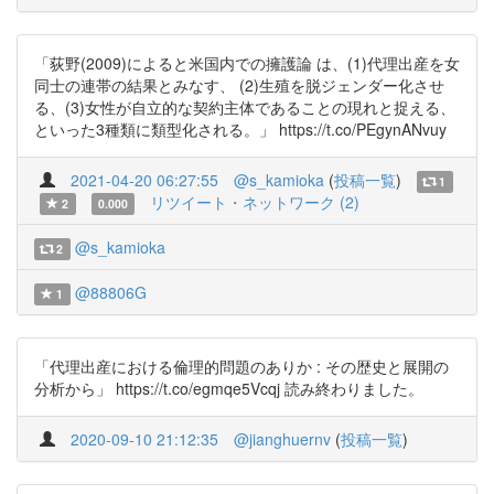
「荻野(2009)によると米国内での擁護論 は、(1)代理出産を女
同士の連帯の結果とみなす、 (2)生殖を脱ジェンダー化させ
る、(3)女性が自立的な契約主体であることの現れと捉える、
といった3種類に類型化される。」 https://t.co/PEgynANvuy
2021-04-20 06:27:55
@s_kamioka
(
投稿一覧
)
1
リツイート・ネットワーク (2)
2
0.000
@s_kamioka
2
@88806G
1
「代理出産における倫理的問題のありか : その歴史と展開の
分析から」 https://t.co/egmqe5Vcqj 読み終わりました。
2020-09-10 21:12:35
@jianghuernv
(
投稿一覧
)