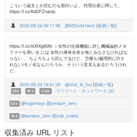
こういう論文とか読むのも面白いよ。 代理出産に関して。
https://t.co/KdDFZnaraL
2020-08-24 09:11:56
@b0l3o0s1som
(
投稿一覧
)
https://t.co/l4XIXg80Kr ＞女性の生殖機能に対し機械論的メタ
ファーを用いる には 女性の身体全体を物とみなさなければな
らない 。 ちょろちょろ読んでるけど、労働も(倫理的に許さ
れない)モノ化なんだろうか。そういう意見もあるだろうけれ
ど。
2020-08-23 19:41:30
@chat_le_fou
(
投稿一覧
)
リツイート・ネットワーク (2)
2
3
0.500
@kogemayo
@perique_zero
2
@perique_zero
@zuiji_zuisho
2
収集済み URL リスト