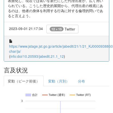
表面化し、現在では装いを新たにした代理出産が、広く用い
られている。こうした歴史的展開から、代理出産の根底にあ
るのは、他者の身体を利用する行為に対する倫理的問いであ
ると言えよう。
2023-09-01 21:17:34
Twitter
12 + 15
https://www.jstage.jst.go.jp/article/jabedit/21/1/21_KJ00009388605
char/ja/
(
info:doi/10.20593/jabedit.21.1_12
)
言及状況
変動（ピーク前後）
変動（月別）
分布
合計
Twitter (通常)
Twitter (RT)
3