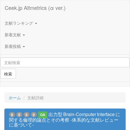
Ceek.jp Altmetrics (α ver.)
文献ランキング
新着文献
新着投稿
検索
ホーム
文献詳細
出力型 Brain-Computer Interface に
8
0
0
0
OA
関する倫理的論点とその考察 -体系的な文献レビュー
に基づいて-