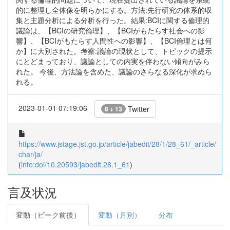
的に整理し全体像を明らかにする。方法:先行研究の体系的収
集と主題分析による分析を行った。結果:BCIに関する倫理的
議論は、【BCIの研究倫理】、【BCIがもたらす社会への影
響】、【BCIがもたらす人間性への影響】、【BCI倫理とは何
か】に大別された。考察:議論の現状として、トピックの提示
にとどまっており、議論としての内実を伴わない傾向がみら
れた。 今後、方法論を含めた、議論のさらなる深化が求めら
れる。
2023-01-01 07:19:06
Twitter
8 + 13
https://www.jstage.jst.go.jp/article/jabedit/28/1/28_61/_article/-
char/ja/
(
info:doi/10.20593/jabedit.28.1_61
)
言及状況
変動（ピーク前後）
変動（月別）
分布