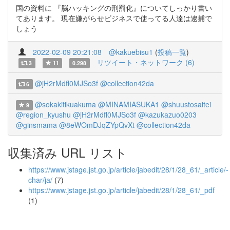
国の資料に 『脳ハッキングの刑罰化』についてしっかり書い
てあります。 現在嫌がらせビジネスで使ってる人達は逮捕で
しょう
2022-02-09 20:21:08
@kakuebisu1
(
投稿一覧
)
リツイート・ネットワーク (6)
3
11
0.298
@jH2rMdfl0MJSo3f
@collection42da
6
@sokakitikuakuma
@MINAMIASUKA1
@shuustosaitei
9
@region_kyushu
@jH2rMdfl0MJSo3f
@kazukazuo0203
@ginsmama
@8eWOmDJqZYpQvXt
@collection42da
収集済み URL リスト
https://www.jstage.jst.go.jp/article/jabedit/28/1/28_61/_article/-
char/ja/
(7)
https://www.jstage.jst.go.jp/article/jabedit/28/1/28_61/_pdf
(1)