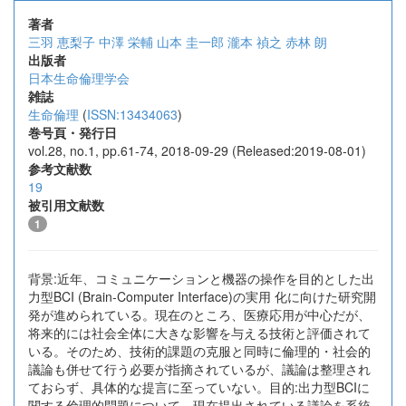
著者
三羽 恵梨子
中澤 栄輔
山本 圭一郎
瀧本 禎之
赤林 朗
出版者
日本生命倫理学会
雑誌
生命倫理
(
ISSN:13434063
)
巻号頁・発行日
vol.28, no.1, pp.61-74, 2018-09-29 (Released:2019-08-01)
参考文献数
19
被引用文献数
1
背景:近年、コミュニケーションと機器の操作を目的とした出
力型BCI (Brain-Computer Interface)の実用 化に向けた研究開
発が進められている。現在のところ、医療応用が中心だが、
将来的には社会全体に大きな影響を与える技術と評価されて
いる。そのため、技術的課題の克服と同時に倫理的・社会的
議論も併せて行う必要が指摘されているが、議論は整理され
ておらず、具体的な提言に至っていない。目的:出力型BCIに
関する倫理的問題について、現在提出されている議論を系統