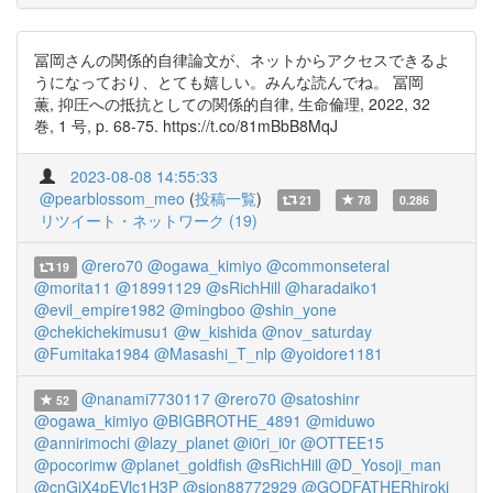
冨岡さんの関係的自律論文が、ネットからアクセスできるよ
うになっており、とても嬉しい。みんな読んでね。 冨岡
薫, 抑圧への抵抗としての関係的自律, 生命倫理, 2022, 32
巻, 1 号, p. 68-75. https://t.co/81mBbB8MqJ
2023-08-08 14:55:33
@pearblossom_meo
(
投稿一覧
)
21
78
0.286
リツイート・ネットワーク (19)
@rero70
@ogawa_kimiyo
@commonseteral
19
@morita11
@18991129
@sRichHill
@haradaiko1
@evil_empire1982
@mingboo
@shin_yone
@chekichekimusu1
@w_kishida
@nov_saturday
@Fumitaka1984
@Masashi_T_nlp
@yoidore1181
@nanami7730117
@rero70
@satoshinr
52
@ogawa_kimiyo
@BIGBROTHE_4891
@miduwo
@annirimochi
@lazy_planet
@i0ri_i0r
@OTTEE15
@pocorimw
@planet_goldfish
@sRichHill
@D_Yosoji_man
@cnGjX4pEVlc1H3P
@sion88772929
@GODFATHERhiroki