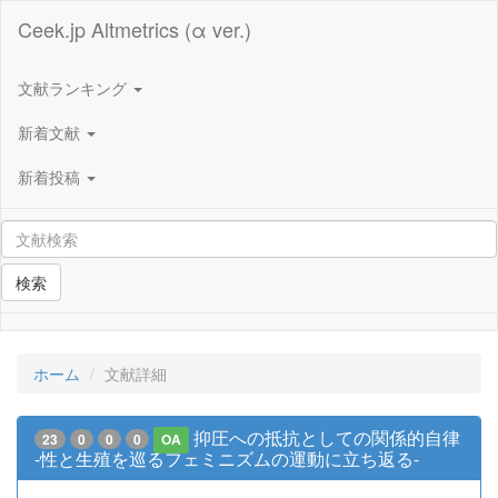
Ceek.jp Altmetrics (α ver.)
文献ランキング
新着文献
新着投稿
検索
ホーム
文献詳細
抑圧への抵抗としての関係的自律
23
0
0
0
OA
-性と生殖を巡るフェミニズムの運動に立ち返る-