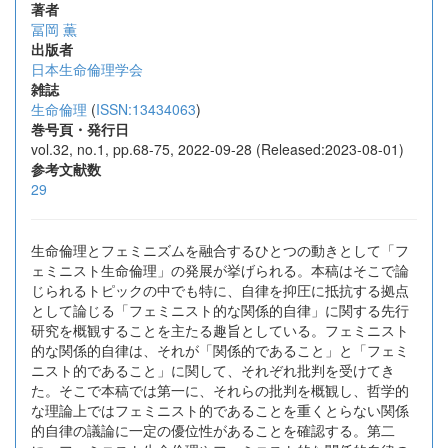
著者
冨岡 薫
出版者
日本生命倫理学会
雑誌
生命倫理
(
ISSN:13434063
)
巻号頁・発行日
vol.32, no.1, pp.68-75, 2022-09-28 (Released:2023-08-01)
参考文献数
29
生命倫理とフェミニズムを融合するひとつの動きとして「フ
ェミニスト生命倫理」の発展が挙げられる。本稿はそこで論
じられるトピックの中でも特に、自律を抑圧に抵抗する拠点
として論じる「フェミニスト的な関係的自律」に関する先行
研究を概観することを主たる趣旨としている。フェミニスト
的な関係的自律は、それが「関係的であること」と「フェミ
ニスト的であること」に関して、それぞれ批判を受けてき
た。そこで本稿では第一に、それらの批判を概観し、哲学的
な理論上ではフェミニスト的であることを重くとらない関係
的自律の議論に一定の優位性があることを確認する。第二