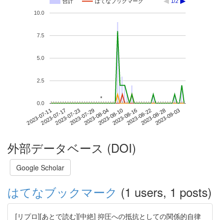
合計
はてなブックマーク
1/2
10.0
7.5
5.0
2.5
*
*
0.0
2023-08-28
2023-07-11
2023-07-29
2023-08-16
2023-09-03
2023-07-17
2023-08-04
2023-08-22
2023-07-23
2023-08-10
外部データベース (DOI)
Google Scholar
はてなブックマーク
(1 users, 1 posts)
[リプロ][あとで読む][中絶] 抑圧への抵抗としての関係的自律