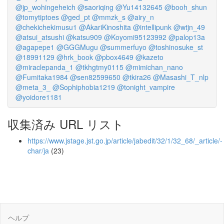
@jp_wohingeheich
@saoriqing
@Yu14132645
@booh_shun
@tomytiptoes
@ged_pt
@mmzk_s
@airy_n
@chekichekimusu1
@AkariKinoshita
@intellipunk
@wtjn_49
@atsui_atsushi
@katsu909
@Koyomi95123992
@palop13a
@agapepe1
@GGGMugu
@summerfuyo
@toshinosuke_st
@18991129
@hrk_book
@pbox4649
@kazeto
@miraclepanda_1
@tkhgtmy0115
@mimichan_nano
@Fumitaka1984
@sen82599650
@tkira26
@Masashi_T_nlp
@meta_3_
@Sophiphobia1219
@tonight_vampire
@yoidore1181
収集済み URL リスト
https://www.jstage.jst.go.jp/article/jabedit/32/1/32_68/_article/-
char/ja
(23)
ヘルプ