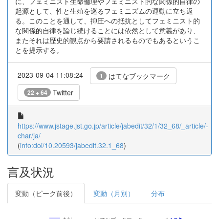
に、フェミニスト生命倫理やフェミニスト的な関係的自律の
起源として、性と生殖を巡るフェミニズムの運動に立ち返
る。このことを通して、抑圧への抵抗としてフェミニスト的
な関係的自律を論じ続けることには依然として意義があり、
またそれは歴史的観点から要請されるものでもあるというこ
とを提示する。
2023-09-04 11:08:24
はてなブックマーク
1
Twitter
22 + 64
https://www.jstage.jst.go.jp/article/jabedit/32/1/32_68/_article/-
char/ja/
(
info:doi/10.20593/jabedit.32.1_68
)
言及状況
変動（ピーク前後）
変動（月別）
分布