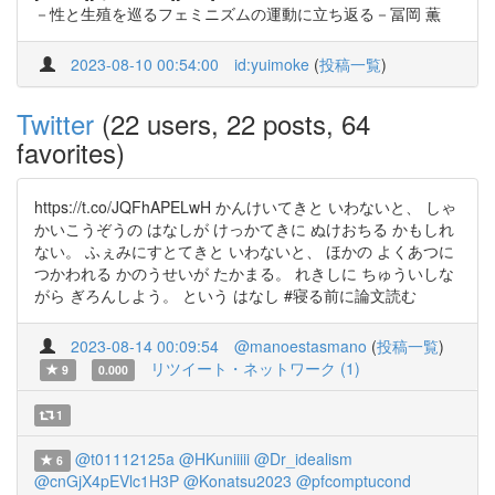
－性と生殖を巡るフェミニズムの運動に立ち返る－冨岡 薫
2023-08-10 00:54:00
id:yuimoke
(
投稿一覧
)
Twitter
(22 users, 22 posts, 64
favorites)
https://t.co/JQFhAPELwH かんけいてきと いわないと、 しゃ
かいこうぞうの はなしが けっかてきに ぬけおちる かもしれ
ない。 ふぇみにすとてきと いわないと、 ほかの よくあつに
つかわれる かのうせいが たかまる。 れきしに ちゅういしな
がら ぎろんしよう。 という はなし #寝る前に論文読む
2023-08-14 00:09:54
@manoestasmano
(
投稿一覧
)
リツイート・ネットワーク (1)
9
0.000
1
@t01112125a
@HKuniiiii
@Dr_idealism
6
@cnGjX4pEVlc1H3P
@Konatsu2023
@pfcomptucond