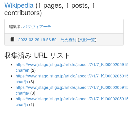
Wikipedia
(1 pages, 1 posts, 1
contributors)
編集者:
パダヴィアーテ
2023-03-29 19:56:59
死ぬ権利
(
文献一覧
)
収集済み URL リスト
https://www.jstage.jst.go.jp/article/jabedit/7/1/7_KJ0000205915
char/en
(2)
https://www.jstage.jst.go.jp/article/jabedit/7/1/7_KJ0000205915
char/ja
(3)
https://www.jstage.jst.go.jp/article/jabedit/7/1/7_KJ0000205915
char/ja/
(3)
https://www.jstage.jst.go.jp/article/jabedit/7/1/7_KJ000020591
char/ja
(1)