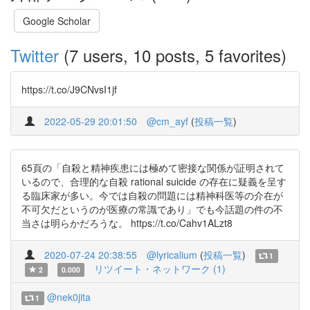
Google Scholar
Twitter
(7 users, 10 posts, 5 favorites)
https://t.co/J9CNvsI1jf
2022-05-29 20:01:50
@cm_ayf
(
投稿一覧
)
65頁の「自殺と精神疾患には極めて密接な関係が証明されて
いるので、合理的な自殺 rational suicide の存在に疑義を呈す
る臨床家が多い。今では自殺の問題には精神科医等の介在が
不可欠だというのが医療の常識であり」でも今話題の件の不
当さは明らかだろうな。 https://t.co/Cahv1ALzt8
2020-07-24 20:38:55
@lyricalium
(
投稿一覧
)
1
リツイート・ネットワーク (1)
2
0.000
@nek0jita
1