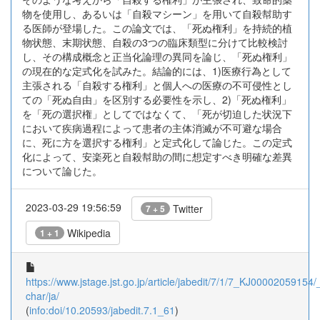
物を使用し、あるいは「自殺マシーン」を用いて自殺幇助す
る医師が登場した。この論文では、「死ぬ権利」を持続的植
物状態、末期状態、自殺の3つの臨床類型に分けて比較検討
し、その構成概念と正当化論理の異同を論じ、「死ぬ権利」
の現在的な定式化を試みた。結論的には、1)医療行為として
主張される「自殺する権利」と個人への医療の不可侵性とし
ての「死ぬ自由」を区別する必要性を示し、2)「死ぬ権利」
を「死の選択権」としてではなくて、「死が切迫した状況下
において疾病過程によって患者の主体消滅が不可避な場合
に、死に方を選択する権利」と定式化して論じた。この定式
化によって、安楽死と自殺幇助の間に想定すべき明確な差異
について論じた。
2023-03-29 19:56:59
Twitter
7 + 5
Wikipedia
1 + 1
https://www.jstage.jst.go.jp/article/jabedit/7/1/7_KJ00002059154/_
char/ja/
(
info:doi/10.20593/jabedit.7.1_61
)