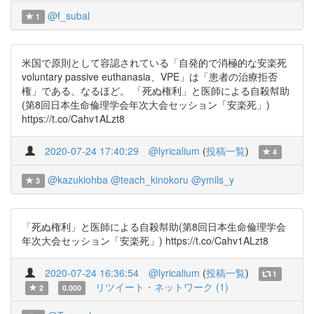
@f_subal
1
米国で原則として容認されている「自発的で消極的な安楽死
voluntary passive euthanasia、VPE」は「患者の治療拒否
権」である、なるほど。 「死ぬ権利」と医師による自殺幇助
(第8回日本生命倫理学会年次大会セッション「安楽死」)
https://t.co/Cahv1ALzt8
2020-07-24 17:40:29
@lyricalium
(
投稿一覧
)
4
@kazukiohba
@teach_kinokoru
@ymils_y
3
「死ぬ権利」と医師による自殺幇助(第8回日本生命倫理学会
年次大会セッション「安楽死」) https://t.co/Cahv1ALzt8
2020-07-24 16:36:54
@lyricalium
(
投稿一覧
)
1
リツイート・ネットワーク (1)
2
0.000