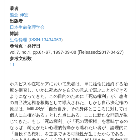
著者
熊倉 伸宏
出版者
日本生命倫理学会
雑誌
生命倫理
(
ISSN:13434063
)
巻号頁・発行日
vol.7, no.1, pp.61-67, 1997-09-08 (Released:2017-04-27)
参考文献数
11
ホスピスや在宅ケアにおいて患者は、単に延命に始終する治
療を拒否し、いかに死ぬかを自分の意志で選ぶことができる
ようになってきた。この目的のために「死ぬ権利」が、患者
の自己決定権を根拠として導入された。しかし自己決定権の
原型は、Mill JSが「自分自身、その身体とこころに対しては
個人に主権がある」とした点にある。ここに新たな問題が生
じてきた。もし「死ぬ権利」が「死の選択権」を意味するの
ならば、耐えがたい心理的苦痛から逃れたい者が、論理的に
「自殺する権利」を主張できる可能性が生じたからである。
そのような考えから「自殺する権利」が主張され、致命的薬