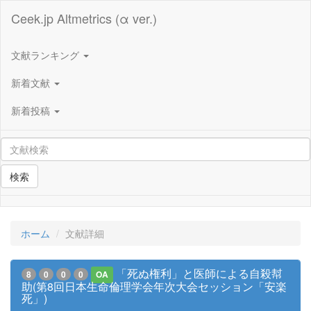
Ceek.jp Altmetrics (α ver.)
文献ランキング
新着文献
新着投稿
検索
ホーム
文献詳細
「死ぬ権利」と医師による自殺幇
8
0
0
0
OA
助(第8回日本生命倫理学会年次大会セッション「安楽
死」)