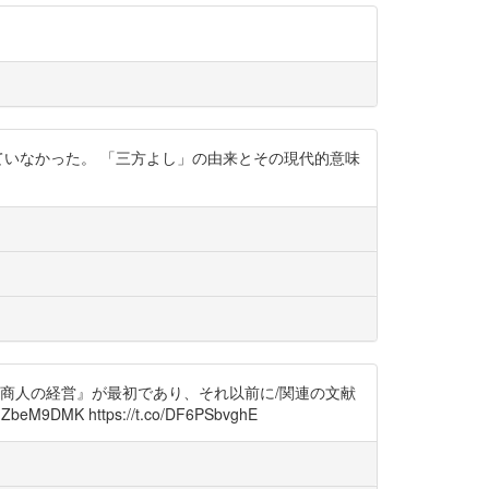
ていなかった。 「三方よし」の由来とその現代的意味
近江商人の経営』が最初であり、それ以前に/関連の文献
K https://t.co/DF6PSbvghE