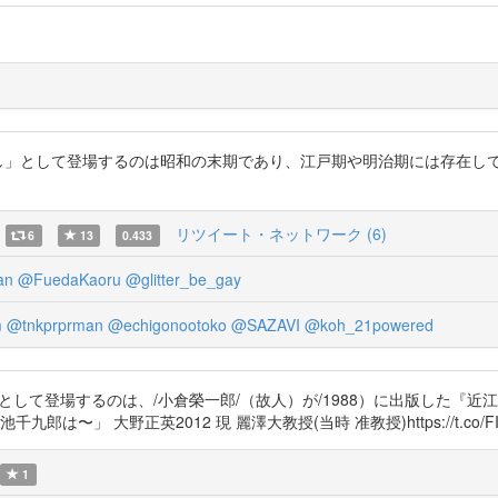
し」として登場するのは昭和の末期であり、江戸期や明治期には存在し
リツイート・ネットワーク (6)
6
13
0.433
an
@FuedaKaoru
@glitter_be_gay
m
@tnkprprman
@echigonootoko
@SAZAVI
@koh_21powered
念として登場するのは、/小倉榮一郎/（故人）が/1988）に出版した『
大野正英2012 現 麗澤大教授(当時 准教授)https://t.co/FIZbeM9DM
1