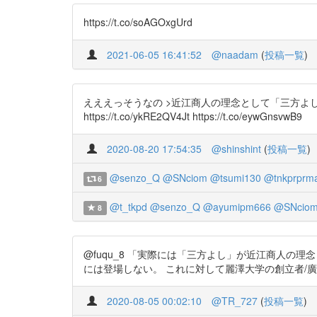
https://t.co/soAGOxgUrd
2021-06-05 16:41:52
@naadam
(
投稿一覧
)
えええっそうなの >近江商人の理念として「三方よ
https://t.co/ykRE2QV4Jt https://t.co/eywGnsvwB9
2020-08-20 17:54:35
@shinshint
(
投稿一覧
)
@senzo_Q
@SNciom
@tsumi130
@tnkprprm
6
@t_tkpd
@senzo_Q
@ayumipm666
@SNcio
8
@fuqu_8 「実際には「三方よし」が近江商人の理
には登場しない。 これに対して麗澤大学の創立者/廣池千九郎は〜」 
2020-08-05 00:02:10
@TR_727
(
投稿一覧
)