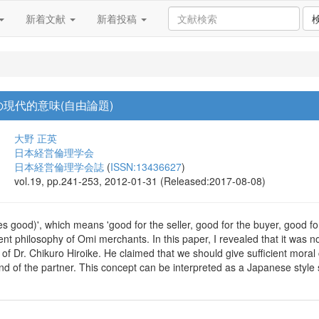
新着文献
新着投稿
現代的意味(自由論題)
大野 正英
日本経営倫理学会
日本経営倫理学会誌
(
ISSN:13436627
)
vol.19, pp.241-253, 2012-01-31 (Released:2017-08-08)
es good)', which means 'good for the seller, good for the buyer, good fo
philosophy of Omi merchants. In this paper, I revealed that it was not
of Dr. Chikuro Hiroike. He claimed that we should give sufficient moral c
nd of the partner. This concept can be interpreted as a Japanese style