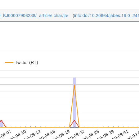
/19_KJ00007906238/_article/-char/ja/
(
info:doi/10.20664/jabes.19.0_24
Twitter (RT)
2020-08-28
2020-08-31
2020-09
-08-07
2
2020-08-10
2020-08-13
2020-08-16
2020-08-19
2020-08-22
2020-08-25