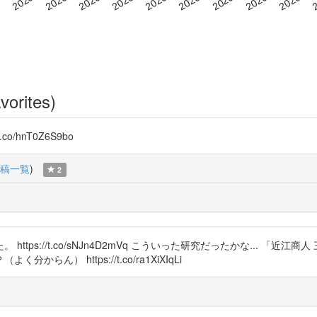
vorites)
co/hnT0Z6S9bo
稿一覧
)
2
ps://t.co/sNJn4D2mVq こういった研究だったかな... 「近
） https://t.co/ra1XiXIqLi