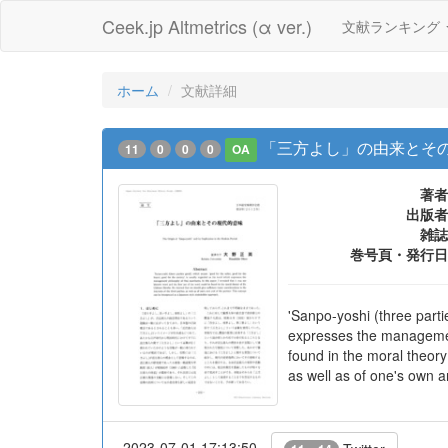
Ceek.jp Altmetrics (α ver.)
文献ランキング
ホーム
文献詳細
「三方よし」の由来とその
11
0
0
0
OA
著者
出版者
雑誌
巻号頁・発行日
'Sanpo-yoshi (three parti
expresses the management 
found in the moral theory 
as well as of one's own a
2023-07-01 17:13:50