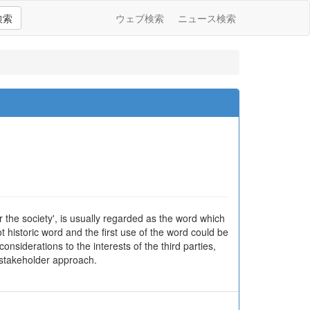
検索
ウェブ検索
ニュース検索
r the society', is usually regarded as the word which
 historic word and the first use of the word could be
onsiderations to the interests of the third parties,
 stakeholder approach.