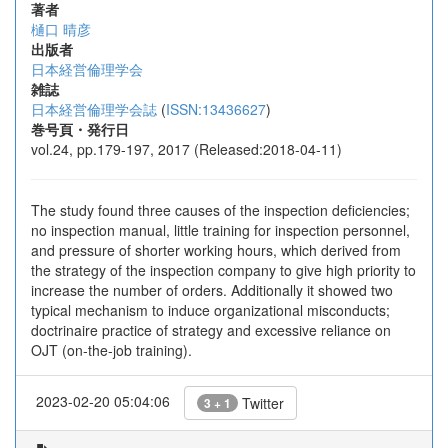
著者
樋口 晴彦
出版者
日本経営倫理学会
雑誌
日本経営倫理学会誌
(
ISSN:13436627
)
巻号頁・発行日
vol.24, pp.179-197, 2017 (Released:2018-04-11)
The study found three causes of the inspection deficiencies;
no inspection manual, little training for inspection personnel,
and pressure of shorter working hours, which derived from
the strategy of the inspection company to give high priority to
increase the number of orders. Additionally it showed two
typical mechanism to induce organizational misconducts;
doctrinaire practice of strategy and excessive reliance on
OJT (on-the-job training).
2023-02-20 05:04:06
Twitter
3 + 1