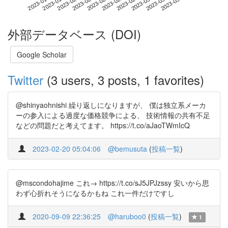
2023-03-12
2023-01-23
2023-02-10
2023-02-28
2023-03-18
2023-01-29
2023-02-16
2023-03-06
2023-02-04
2023-02-22
外部データベース (DOI)
Google Scholar
Twitter
(3 users, 3 posts, 1 favorites)
@shinyaohnishi 繰り返しになりますが、 僕は独立系メーカ
ーの参入による過度な価格競争による、 技術情報の共有不足
などの問題だと考えてます。 https://t.co/aJaoTWmIcQ
2023-02-20 05:04:06
@bemusuta
(
投稿一覧
)
@mscondohajime これ→ https://t.co/sJ5JPJzssy 安いから思
わず心折れそうになるかもね これ一件だけですし
2020-09-09 22:36:25
@haruboo0
(
投稿一覧
)
1