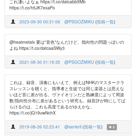
これ凄いよなぁ https://t.co/datcabb5Mb
https://t.co/h5JK7exaPo
2023-09-30 00:31:06
@PSGOZMIKU
(
投稿一覧
)
@heatmetalx 要は"音色"なんだけど、指向性の問題っぽいの
よね https://t.co/datcaaSWy3
2021-08-30 01:19:35
@PSGOZMIKU
(
投稿一覧
)
これは、録音、演奏にもいえて、例えばNHKのマスタークラ
スレッスンを聴くと、指導者と生徒では同じ楽器とは思えな
いほど音に差が出る。ヴァイオリンだと熟練度によって周波
数/指向性分布に差があるという研究も。録音評が時にしてば
らけるのは、これも高度であるがゆえかな。
https://t.co/jQ19uwNchX
2019-08-26 02:23:41
@serieril
(
投稿一覧
)
5