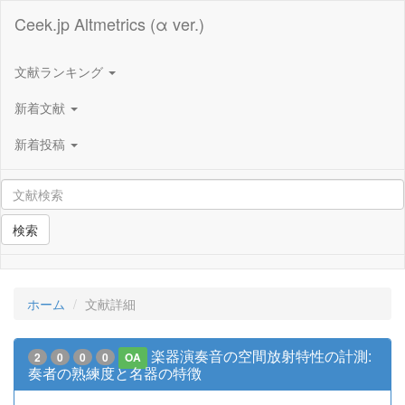
Ceek.jp Altmetrics (α ver.)
文献ランキング
新着文献
新着投稿
検索
ホーム
文献詳細
楽器演奏音の空間放射特性の計測:
2
0
0
0
OA
奏者の熟練度と名器の特徴