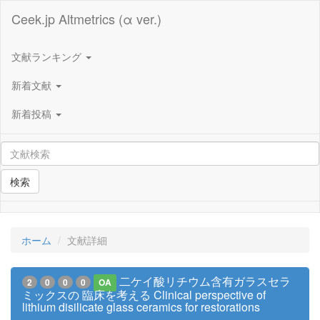
Ceek.jp Altmetrics (α ver.)
文献ランキング
新着文献
新着投稿
検索
ホーム
文献詳細
二ケイ酸リチウム含有ガラスセラ
2
0
0
0
OA
ミックスの 臨床を考える Clinical perspective of
lithium disilicate glass ceramics for restorations