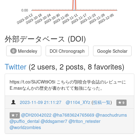
0.00
2023-11-29
2023-10-12
2023-10-30
2023-11-17
2023-12-05
2023-10-18
2023-11-05
2023-11-23
2023-10-24
2023-11-11
外部データベース (DOI)
Mendeley
DOI Chronograph
Google Scholar
0
Twitter
(2 users, 2 posts, 8 favorites)
https://t.co/SIJCWt9O5i こちらの顎咬合学会誌のレビューに
E.maxなんかの歴史が書かれてて勉強になった。
2023-11-09 21:11:27
@1104_XYz
(
投稿一覧
)
9
@DH20042022
@ha7683624765669
@naochudrums
7
@puffio_dental
@ddsgamer7
@triton_retester
@worldzombies