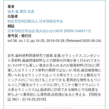
著者
俵木 勉
重田 浩貴
出版者
特定非営利活動法人 日本顎咬合学会
雑誌
日本顎咬合学会誌 咬み合わせの科学
(
ISSN:13468111
)
巻号頁・発行日
vol.38, no.1-2, pp.16-25, 2018-05-28 (Released:2020-06-24)
近年,歯科材料関連研究で接着,金属,セラミックス,コンポジッ
ト系材料,義歯関連材料などの開発や評価が多く行われてきた
が,その中でも著しい進歩が見られるのが接着材料(方法)に関
連したセラミックス材料の展開ではないか.現在,歯冠修復物に
用いられるセラミックスは,シリカ系セラミックスと酸化セラ
ミックスの二つに分けることができる.驚異的な物性をもつジ
ルコニア(酸化セラミックス)に対して二ケイ酸リチウム(シリ
カ系セラミックス)は,臨床的に許容できる物性と寸法精度を
持ち,かつ,審美的にも透明感,自然感があると考える. 【顎咬合
誌 38(1・2):16-25,2018】