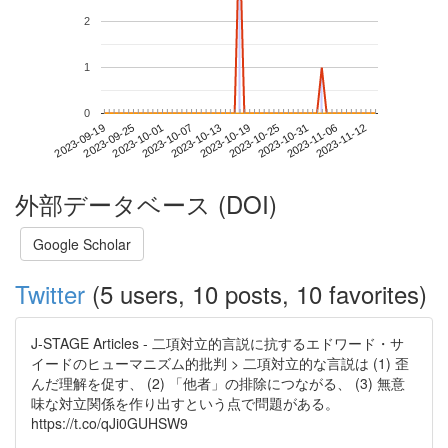
2
1
0
2023-11-06
2023-09-19
2023-10-07
2023-10-25
2023-11-12
2023-09-25
2023-10-13
2023-10-31
2023-10-01
2023-10-19
外部データベース (DOI)
Google Scholar
Twitter
(5 users, 10 posts, 10 favorites)
J-STAGE Articles - 二項対立的言説に抗するエドワード・サ
イードのヒューマニズム的批判 > 二項対立的な言説は (1) 歪
んだ理解を促す、 (2) 「他者」の排除につながる、 (3) 無意
味な対立関係を作り出すという点で問題がある。
https://t.co/qJi0GUHSW9