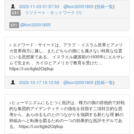
2023-11-03 01:57:53
@kon32001805
(
投稿一覧
)
リツイート・ネットワーク (1)
1
@kon32001805
1
> エドワード・サイードは、アラブ ・イスラム世界とアメリ
カ世界両方に属し、またどちらの側にも属さない特異な位置
にいる思想家である。 イスラエル建国前の1935年にエルサレ
ムで生まれ 、カイロとアメリカで教育を受けた 。
https://t.co/6gle2Oq9up
2023-10-17 15:12:59
@kon32001805
(
投稿一覧
)
>ヒューマニズムにもとつく批評は、権力の側の排他的で好戦
的な集団的アイデンティティの強化を目指す二項対立的な思
考から、あらゆるものとのつながりを強調する新たな理 解の
枠組みへと転換を図るための一つの効果的な批評モデルであ
る。 https://t.co/6gle2Oq9up