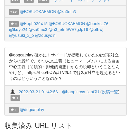
@BOKUOKAEMON
@ka0mc3
2
@Euph020415
@BOKUOKAEMON
@books_76
9
@ikuyo24
@ka0mc3
@n3_etn5WB7gJpT9
@pthwj
@yuzuki_x_o
@zousyoin
@dogcatplay 確かに！サイードが提唱していたのは2項対立
からの脱却で、かつ人文主義（ヒューマニズム）による自国
中心主義（閉鎖的・排他的発想）からの脱却ということなん
やけど、 https://t.co/hCVqJTV2b4 では2項対立を超えるとい
うのはどういうことなのか？
2022-03-21 01:42:56
@happiness_japOU
(
投稿一覧
)
1
@dogcatplay
1
収集済み URL リスト