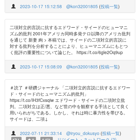
2023-10-17 15:12:58
@kon32001805
(
投稿一覧
)
二項対立的言説に抗するエドワード・サイードのヒューマニ
ズム的批判 2001年アメリカ同時多発テロ以降のアメリカ批判
を通じて 新妻 絢 > 本稿では、サイードの二項対立的言説に
対する批判を分析することにより、ヒューマニズムにもとつ
く批評の重要性について論じた。 https://t.co/6gle2Oq9up
2023-10-17 15:08:09
@kon32001805
(
投稿一覧
)
＃読了 ＃研鑽ジャーナル 「二項対立的言説に抗するエドワー
ド・サイードのヒューマニズム的批判」
https://t.co/IH3fCxsqiw エドワード・サイードの二項対立批
判。二項対立は正/悪、など世の中を観察する手法として良く
用いられがちである。しかし、それは時に暴力性を帯びる。
サイードは、二項↓
2022-07-11 21:33:14
@iryou_dokusyo
(
投稿一覧
)
リツイート・ネットワーク (2)
1
9
0.471