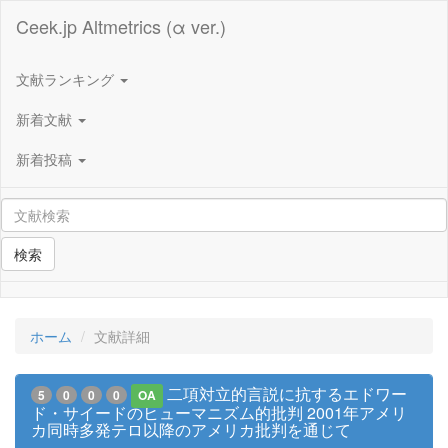
Ceek.jp Altmetrics (α ver.)
文献ランキング
新着文献
新着投稿
検索
ホーム
文献詳細
二項対立的言説に抗するエドワー
5
0
0
0
OA
ド・サイードのヒューマニズム的批判 2001年アメリ
カ同時多発テロ以降のアメリカ批判を通じて