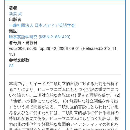
著者
新妻 絢
出版者
一般社団法人 日本メディア英語学会
雑誌
時事英語学研究
(
ISSN:21861420
)
巻号頁・発行日
vol.2006, no.45, pp.29-42, 2006-09-01 (Released:2012-11-
13)
参考文献数
23
本稿では、サイードの二項対立的言説に対する批判を分析す
ることにより、ヒューマニズムにもとづく批評の重要性につ
いて論じた。二項対立的な言説は (1) 歪んだ理解を促す、 (2)
「他者」の排除につながる、 (3) 無意味な対立関係を作り出
すという点で問題がある。二項対立的言説にとらわれない思
考を人びとに促すためには、二項対立的思考に代わる理解の
枠組みが必要である。ヒューマニズムにもとづく批評は、権
力の側の排他的で好戦的な集団的アイデンティティの強化を
目指す二項対立的な思考から、あらゆるものとのつながりを