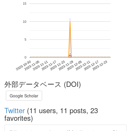
15
10
5
*
*
0
2023-12-17
2023-10-30
2023-11-17
2023-12-05
2023-12-23
2023-11-05
2023-11-23
2023-12-11
2023-11-11
2023-11-29
外部データベース (DOI)
Google Scholar
Twitter
(11 users, 11 posts, 23
favorites)