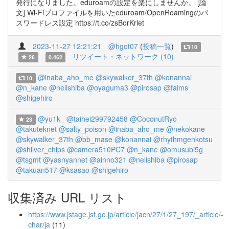
発行になりました。eduroamの設定を楽にしませんか。 [論
文] Wi-Fiプロファイルを用いたeduroam/OpenRoamingのパ
スワードレス設定 https://t.co/zsBorKrlet
2023-11-27 12:21:21
@hgot07
(
投稿一覧
)
10
リツイート・ネットワーク (10)
26
0.462
@inaba_aho_me
@skywalker_37th
@konannai
10
@n_kane
@nelishiba
@oyaguma3
@pirosap
@falms
@shigehiro
@yu1k_
@taihei299792458
@CoconutRyo
23
@takuteknet
@salty_poison
@inaba_aho_me
@nekokane
@skywalker_37th
@bb_mase
@konannai
@rhythmgenkotsu
@shilver_chips
@camera510PC7
@n_kane
@omusubi5g
@tsgmt
@yasnyannet
@ainno321
@nelishiba
@pirosap
@takuan517
@ksasao
@shigehiro
収集済み URL リスト
https://www.jstage.jst.go.jp/article/jacn/27/1/27_197/_article/-
char/ja
(11)