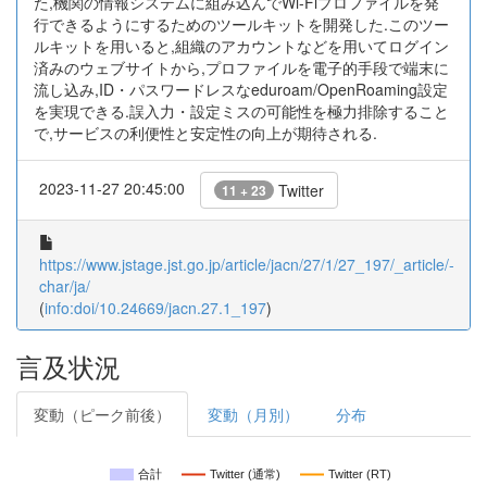
た,機関の情報システムに組み込んでWi-Fiプロファイルを発
行できるようにするためのツールキットを開発した.このツー
ルキットを用いると,組織のアカウントなどを用いてログイン
済みのウェブサイトから,プロファイルを電子的手段で端末に
流し込み,ID・パスワードレスなeduroam/OpenRoaming設定
を実現できる.誤入力・設定ミスの可能性を極力排除すること
で,サービスの利便性と安定性の向上が期待される.
2023-11-27 20:45:00
Twitter
11 + 23
https://www.jstage.jst.go.jp/article/jacn/27/1/27_197/_article/-
char/ja/
(
info:doi/10.24669/jacn.27.1_197
)
言及状況
変動（ピーク前後）
変動（月別）
分布
合計
Twitter (通常)
Twitter (RT)