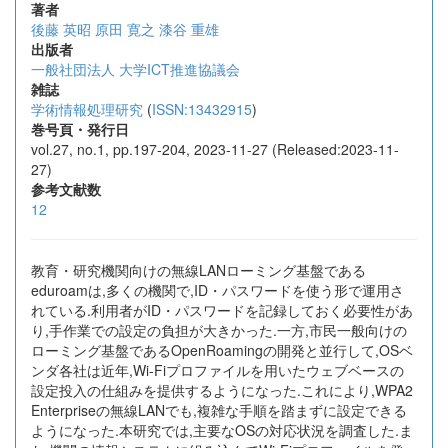
著者
後藤 英昭
原田 寛之
漆谷 重雄
出版者
一般社団法人 大学ICT推進協議会
雑誌
学術情報処理研究
(
ISSN:13432915
)
巻号頁・発行日
vol.27, no.1, pp.197-204, 2023-11-27 (Released:2023-11-
27)
参考文献数
12
教育・研究機関向けの無線LANローミング基盤である
eduroamは,多くの機関で,ID・パスワードを使う形で運用さ
れている.利用者がID・パスワードを記録しておく必要性があ
り,手作業での設定の負担が大きかった.一方,市民一般向けの
ローミング基盤であるOpenRoamingの開発と並行して,OSベ
ンダ各社は近年,Wi-Fiプロファイルを用いたウェブベースの
設定投入の仕組みを提供するようになった.これにより,WPA2
Enterpriseの無線LANでも,複雑な手順を踏まずに設定できる
ようになった.本研究では,主要なOSの対応状況を調査した.ま