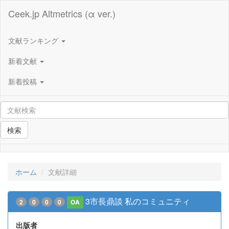
Ceek.jp Altmetrics (α ver.)
文献ランキング
新着文献
新着投稿
検索
ホーム
文献詳細
3市長鼎談 私のコミュニティ
2
0
0
0
OA
出版者