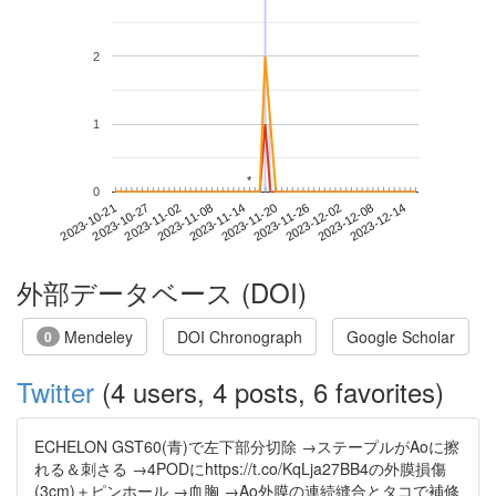
2
1
*
*
0
2023-12-08
2023-10-21
2023-11-08
2023-11-26
2023-12-14
2023-10-27
2023-11-14
2023-12-02
2023-11-02
2023-11-20
外部データベース (DOI)
Mendeley
DOI Chronograph
Google Scholar
0
Twitter
(4 users, 4 posts, 6 favorites)
ECHELON GST60(青)で左下部分切除 →ステープルがAoに擦
れる＆刺さる →4PODにhttps://t.co/KqLja27BB4の外膜損傷
(3cm)＋ピンホール →血胸 →Ao外膜の連続縫合とタコで補修