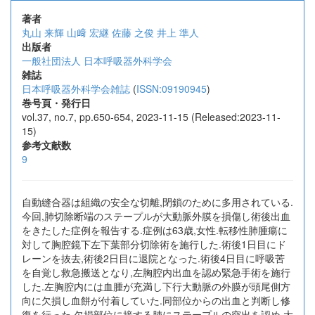
著者
丸山 来輝
山﨑 宏継
佐藤 之俊
井上 準人
出版者
一般社団法人 日本呼吸器外科学会
雑誌
日本呼吸器外科学会雑誌
(
ISSN:09190945
)
巻号頁・発行日
vol.37, no.7, pp.650-654, 2023-11-15 (Released:2023-11-
15)
参考文献数
9
自動縫合器は組織の安全な切離,閉鎖のために多用されている.
今回,肺切除断端のステープルが大動脈外膜を損傷し術後出血
をきたした症例を報告する.症例は63歳,女性.転移性肺腫瘍に
対して胸腔鏡下左下葉部分切除術を施行した.術後1日目にド
レーンを抜去,術後2日目に退院となった.術後4日目に呼吸苦
を自覚し救急搬送となり,左胸腔内出血を認め緊急手術を施行
した.左胸腔内には血腫が充満し下行大動脈の外膜が頭尾側方
向に欠損し血餅が付着していた.同部位からの出血と判断し修
復を行った.欠損部位に接する肺にステープルの突出を認め,大