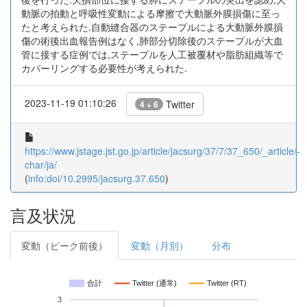
動脈の拍動と呼吸性変動による摩擦で大動脈外膜損傷に至っ
たと考えられた.自動縫合器のステープルによる大動脈外膜損
傷の術後出血報告例はなく,肺部分切除後のステープルが大血
管に接する症例では,ステープルを人工被覆材や脂肪組織等で
カバーリングする必要性が考えられた.
2023-11-19 01:10:26
Twitter
4 + 6
https://www.jstage.jst.go.jp/article/jacsurg/37/7/37_650/_article/-
char/ja/
(
info:doi/10.2995/jacsurg.37.650
)
言及状況
変動（ピーク前後）
変動（月別）
分布
合計
Twitter (通常)
Twitter (RT)
3