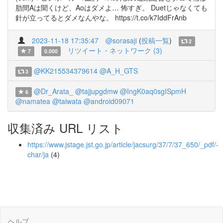
肋間Aは聞くけど、Aoはダメよ… 怖すぎ。 Duetじゃなくても
針が立ってるとダメなんやな。 https://t.co/k7IddFrAnb
2023-11-18 17:35:47
@sorasaji
(
投稿一覧
)
2
リツイート・ネットワーク (3)
7
0.000
@KK215534379614
@A_H_GTS
3
@Dr_Arata_
@tajjupgdmw
@IngK0aq0sgISpmH
6
@namatea
@taiwata
@android09071
収集済み URL リスト
https://www.jstage.jst.go.jp/article/jacsurg/37/7/37_650/_pdf/-
char/ja
(4)
ヘルプ