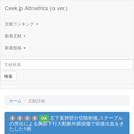
Ceek.jp Altmetrics (α ver.)
文献ランキング
新着文献
新着投稿
検索
ホーム
文献詳細
左下葉肺部分切除術後,ステープル
4
0
0
0
OA
の突出による胸部下行大動脈外膜損傷で術後出血をき
たした1例