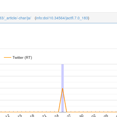
83/_article/-char/ja/
(
info:doi/10.34564/jactfl.7.0_183
)
Twitter (RT)