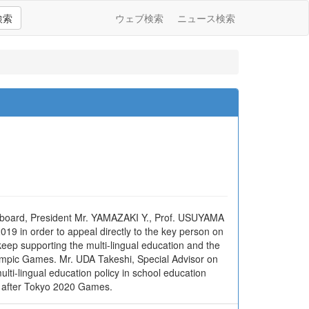
検索
ウェブ検索
ニュース検索
 board, President Mr. YAMAZAKI Y., Prof. USUYAMA
19 in order to appeal directly to the key person on
ep supporting the multi-lingual education and the
lympic Games. Mr. UDA Takeshi, Special Advisor on
ti-lingual education policy in school education
it after Tokyo 2020 Games.