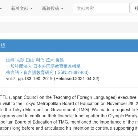
新着文献
新着投稿
要望
山崎 吉朗
臼山 利信
茂木 俊浩
一般社団法人 日本外国語教育推進機構
複言語・多言語教育研究
(
ISSN:21887403
)
vol.7, pp.183-190, 2019 (Released:2021-04-22)
FL (Japan Council on the Teaching of Foreign Languages) executive
 visit to the Tokyo Metropolitan Board of Education on November 28, 20
in the Tokyo Metropolitan Government (TMG). We made a request to ke
rograms and to continue their financial funding after the Olympic Para
politan Board of Education of TMG, mentioned the importance of the mul
tion) long before and articulated his intention to continue supporting 