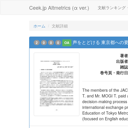
Ceek.jp Altmetrics (α ver.)
文献ランキング
ホーム
文献詳細
声をとどける 東京都への
2
0
0
0
OA
著者
出版者
雑誌
巻号頁・発行日
The members of the JACT
T. and Mr. MOGI T. paid a
decision-making process 
international exchange p
Education of Tokyo Metro
(focused on English educa