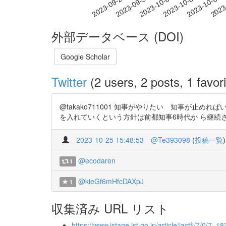
2023-10-03
2023-10-06
2023-10-09
2023
2023-09-27
2023-09-30
外部データベース (DOI)
Google Scholar
Twitter
(2 users, 2 posts, 1 favori
@takako711001 知事がやりたい 知事が止め
を入れていくという方針は前都知事6時代か ら継続され現在もその路線
2023-10-25 15:48:53
@Te393098
(
投稿一覧
)
@ecodaren
1
@kieGf6mHfcDAXpJ
1
収集済み URL リスト
https://www.jstage.jst.go.jp/article/jactfl/7/0/7_18