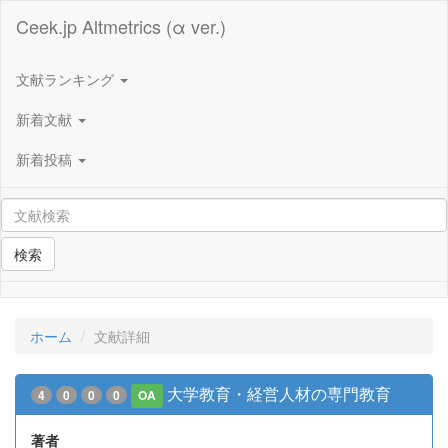
Ceek.jp Altmetrics (α ver.)
文献ランキング
新着文献
新着投稿
検索
ホーム
文献詳細
大学教育・経営人材の専門教育
4
0
0
0
OA
著者