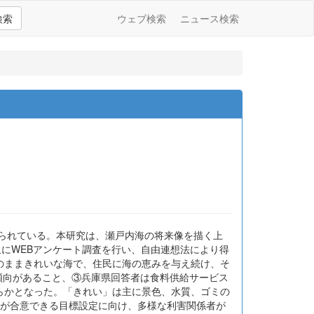
検索
ウェブ検索
ニュース検索
められている。本研究は、瀬戸内海の将来像を描く上
にWEBアンケート調査を行い、自由連想法により得
のままきれいな海で、住民に海の恵みを与え続け、そ
む傾向があること、③兵庫県回答者は食料供給サービス
らかとなった。「きれい」は主に景色、水質、ゴミの
者が合意できる目標設定に向け、多様な利害関係者が