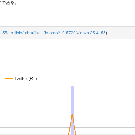
要である。
_55/_article/-char/ja/
(
info:doi/10.57296/jaczs.35.4_55
)
Twitter (RT)