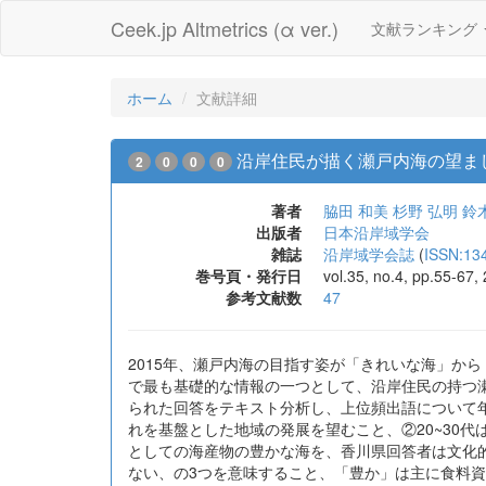
Ceek.jp Altmetrics (α ver.)
文献ランキング
ホーム
文献詳細
沿岸住民が描く瀬戸内海の望まし
2
0
0
0
著者
脇田 和美
杉野 弘明
鈴
出版者
日本沿岸域学会
雑誌
沿岸域学会誌
(
ISSN:13
巻号頁・発行日
vol.35, no.4, pp.55-67
参考文献数
47
2015年、瀬戸内海の目指す姿が「きれいな海」か
で最も基礎的な情報の一つとして、沿岸住民の持つ瀬
られた回答をテキスト分析し、上位頻出語について
れを基盤とした地域の発展を望むこと、②20~30代
としての海産物の豊かな海を、香川県回答者は文化
ない、の3つを意味すること、「豊か」は主に食料