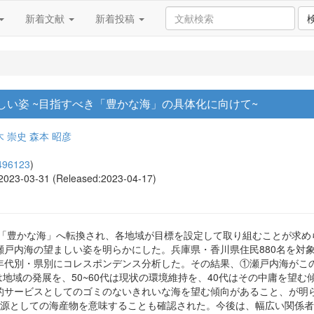
新着文献
新着投稿
い姿 ~目指すべき「豊かな海」の具体化に向けて~
木 崇史
森本 昭彦
496123
)
, 2023-03-31 (Released:2023-04-17)
ら「豊かな海」へ転換され、各地域が目標を設定して取り組むことが求
戸内海の望ましい姿を明らかにした。兵庫県・香川県住民880名を対象
年代別・県別にコレスポンデンス分析した。その結果、①瀬戸内海がこ
は地域の発展を、50~60代は現状の環境維持を、40代はその中庸を望
的サービスとしてのゴミのないきれいな海を望む傾向があること、が明
資源としての海産物を意味することも確認された。今後は、幅広い関係