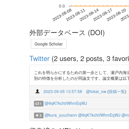
0.0
2023-08-14
2023-08-17
2023-08-20
2023
2023-08-08
2023-08-11
外部データベース (DOI)
Google Scholar
Twitter
(2 users, 2 posts, 3 favori
これを明らかにするための第一歩として、瀬戸内海
別の特徴を分析したのが同論文です。論文概要は以下URLより閲
2023-09-05 13:57:58
@tokai_ow
(
投稿一覧
)
@9qK7kch0WhmEqWJ
1
@kura_yuuchann
@9qK7kch0WhmEqWJ
@mo
3