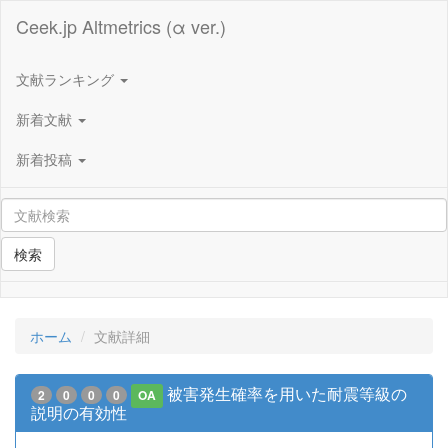
Ceek.jp Altmetrics (α ver.)
文献ランキング
新着文献
新着投稿
検索
ホーム
文献詳細
被害発生確率を用いた耐震等級の
2
0
0
0
OA
説明の有効性