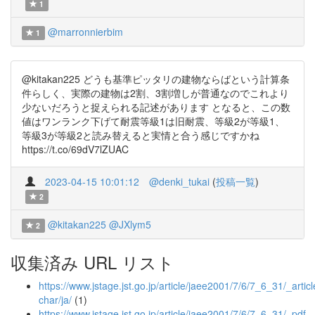
1
@marronnierbim
1
@kitakan225 どうも基準ピッタリの建物ならばという計算条
件らしく、実際の建物は2割、3割増しが普通なのでこれより
少ないだろうと捉えられる記述があります となると、この数
値はワンランク下げて耐震等級1は旧耐震、等級2が等級1、
等級3が等級2と読み替えると実情と合う感じですかね
https://t.co/69dV7lZUAC
2023-04-15 10:01:12
@denki_tukai
(
投稿一覧
)
2
@kitakan225
@JXlym5
2
収集済み URL リスト
https://www.jstage.jst.go.jp/article/jaee2001/7/6/7_6_31/_articl
char/ja/
(1)
https://www.jstage.jst.go.jp/article/jaee2001/7/6/7_6_31/_pdf