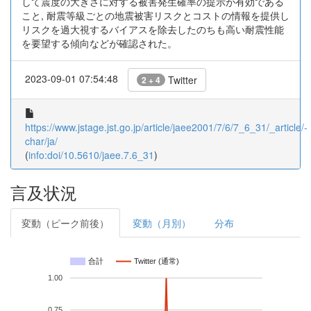
して震度の大きさに対する被害発生確率の提示が有効である
こと, 耐震等級ごとの地震被害リスクとコストの情報を提供し
リスクを過大視するバイアスを除去したのちも高い耐震性能
を要望する傾向などが確認された。
2023-09-01 07:54:48
Twitter
2 + 4
https://www.jstage.jst.go.jp/article/jaee2001/7/6/7_6_31/_article/-
char/ja/
(
info:doi/10.5610/jaee.7.6_31
)
言及状況
変動（ピーク前後）
変動（月別）
分布
合計
Twitter (通常)
1.00
0.75