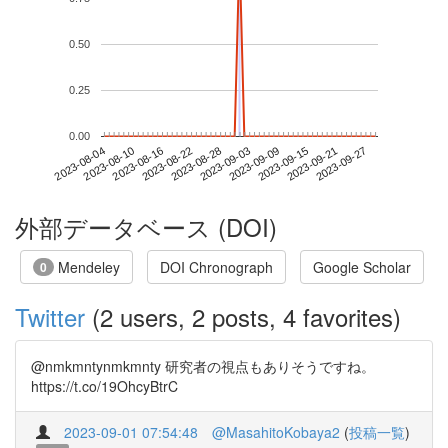
0.50
0.25
0.00
2023-09-21
2023-08-04
2023-08-22
2023-09-09
2023-09-27
2023-08-10
2023-08-28
2023-09-15
2023-08-16
2023-09-03
外部データベース (DOI)
Mendeley
DOI Chronograph
Google Scholar
0
Twitter
(2 users, 2 posts, 4 favorites)
@nmkmntynmkmnty 研究者の視点もありそうですね。
https://t.co/19OhcyBtrC
2023-09-01 07:54:48
@MasahitoKobaya2
(
投稿一覧
)