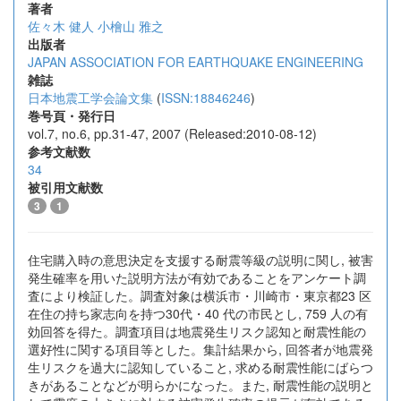
著者
佐々木 健人
小檜山 雅之
出版者
JAPAN ASSOCIATION FOR EARTHQUAKE ENGINEERING
雑誌
日本地震工学会論文集
(
ISSN:18846246
)
巻号頁・発行日
vol.7, no.6, pp.31-47, 2007 (Released:2010-08-12)
参考文献数
34
被引用文献数
3
1
住宅購入時の意思決定を支援する耐震等級の説明に関し, 被害
発生確率を用いた説明方法が有効であることをアンケート調
査により検証した。調査対象は横浜市・川崎市・東京都23 区
在住の持ち家志向を持つ30代・40 代の市民とし, 759 人の有
効回答を得た。調査項目は地震発生リスク認知と耐震性能の
選好性に関する項目等とした。集計結果から, 回答者が地震発
生リスクを過大に認知していること, 求める耐震性能にばらつ
きがあることなどが明らかになった。また, 耐震性能の説明と