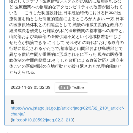
段としてクラウド医療情報システムが試験的に運用されるな
ど,医療機関への物理的なアクセシビリティの改善が図られて
いる. こうした制度設計は,日本統治時代における日本の医
療制度を軸とした制度的遺産によるところが大きい.一方,日本
の医療供給体制との相違点として,戦後の権威主義的な政府の
経済成長を優先した施策が,私的医療機関の都市部への集中と,
山間部および島嶼部の医療供給不足という地域格差を生じさ
せた点が指摘できる.こうして,それぞれの時代における政府の
行動に規定されるかたちで,都市部と山間部および島嶼部とで
異なる供給空間が重層的に形成されるに至った.現在の医療供
給体制の空間的態様は,そうした政府による政策対応と,設立主
体ごとの医療機関の立地行動とが繰り返された地理的帰結と
とらえられる.
2023-11-29 05:32:39
Twitter
3 + 1
https://www.jstage.jst.go.jp/article/jaeg/62/3/62_210/_article/-
char/ja/
(
info:doi/10.20592/jaeg.62.3_210
)