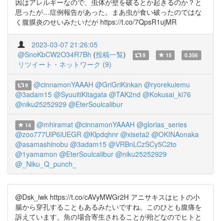
因はアレルギーなので、虫体が壁を破るとか起きるのか？と
思ったが…症例報告があった。まあ虫が食い破ったのではな
く腹膜炎のせいみたいだが https://t.co/7QpsR1ujMR
2023-03-07 21:26:05
@SnoKbCW2O34R7Bh
(
投稿一覧
)
9
15
0.356
リツイート・ネットワーク (9)
@cinnamonYAAAH
@GriGriKinkan
@ryorekuiemu
9
@3adam15
@SyuuitiKitagata
@TAK2nd
@Kokusai_ki76
@niku25252929
@EterSoulcalibur
@mhiramat
@cinnamonYAAAH
@glorias_series
14
@zoo777UlP6iUEGR
@Klpdqhnr
@xiseta2
@OKINAonaka
@asamashinobu
@3adam15
@VRBnLCzSCy5C2to
@1yamamon
@EterSoulcalibur
@niku25252929
@_Niku_Q_punch_
@Dsk_iwk https://t.co/cAVyMWGr2H アニサキスはヒトの小
腸から穿孔することもあるみたいですね。このひとも腹痛を
訴えています。魚の場合寄生されることが殆どなのでヒトと