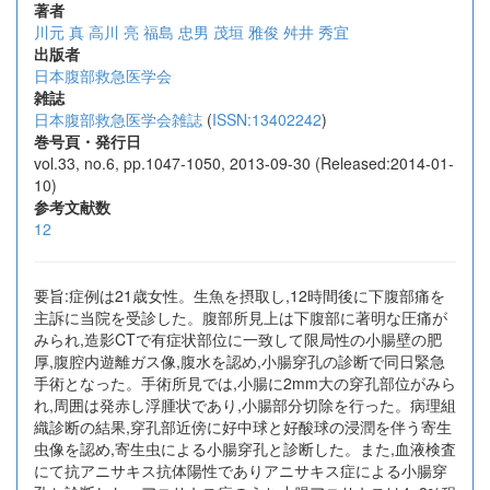
著者
川元 真
高川 亮
福島 忠男
茂垣 雅俊
舛井 秀宜
出版者
日本腹部救急医学会
雑誌
日本腹部救急医学会雑誌
(
ISSN:13402242
)
巻号頁・発行日
vol.33, no.6, pp.1047-1050, 2013-09-30 (Released:2014-01-
10)
参考文献数
12
要旨:症例は21歳女性。生魚を摂取し,12時間後に下腹部痛を
主訴に当院を受診した。腹部所見上は下腹部に著明な圧痛が
みられ,造影CTで有症状部位に一致して限局性の小腸壁の肥
厚,腹腔内遊離ガス像,腹水を認め,小腸穿孔の診断で同日緊急
手術となった。手術所見では,小腸に2mm大の穿孔部位がみら
れ,周囲は発赤し浮腫状であり,小腸部分切除を行った。病理組
織診断の結果,穿孔部近傍に好中球と好酸球の浸潤を伴う寄生
虫像を認め,寄生虫による小腸穿孔と診断した。また,血液検査
にて抗アニサキス抗体陽性でありアニサキス症による小腸穿