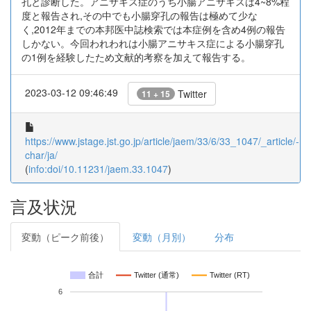
孔と診断した。アニサキス症のうち小腸アニサキスは4~8%程
度と報告され,その中でも小腸穿孔の報告は極めて少な
く,2012年までの本邦医中誌検索では本症例を含め4例の報告
しかない。今回われわれは小腸アニサキス症による小腸穿孔
の1例を経験したため文献的考察を加えて報告する。
2023-03-12 09:46:49
Twitter
11 + 15
https://www.jstage.jst.go.jp/article/jaem/33/6/33_1047/_article/-
char/ja/
(
info:doi/10.11231/jaem.33.1047
)
言及状況
変動（ピーク前後）
変動（月別）
分布
合計
Twitter (通常)
Twitter (RT)
6